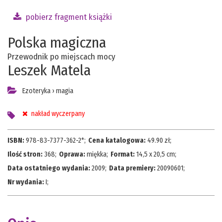
pobierz fragment książki
Polska magiczna
Przewodnik po miejscach mocy
Leszek Matela
Ezoteryka
›
magia
nakład wyczerpany
ISBN:
978-83-7377-362-2*
;
Cena katalogowa:
49.90
zł;
Ilość stron:
368
;
Oprawa:
miękka
;
Format:
14,5 x 20,5 cm
;
Data ostatniego wydania:
2009
;
Data premiery:
20090601
;
Nr wydania:
I
;