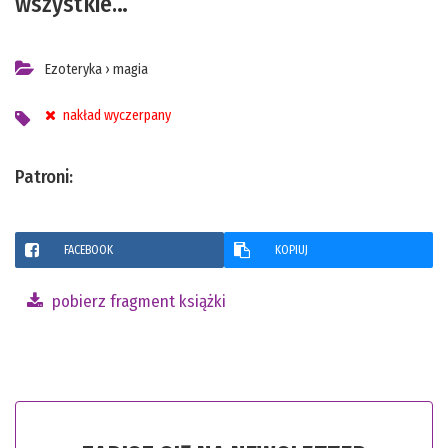
wszystkie…
Ezoteryka
›
magia
nakład wyczerpany
Patroni:
FACEBOOK
KOPIUJ
pobierz fragment książki