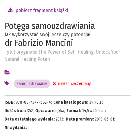
pobierz fragment książki
Potęga samouzdrawiania
Jak wykorzystać swój leczniczy potencjał
dr Fabrizio Mancini
Tytuł oryginału:
The Power of Self-Healing: Unlock Your
Natural Healing Poten
samouzdrawianie
nakład wyczerpany
ISBN:
978-83-7377-582-4
;
Cena katalogowa:
39.90
zł;
Ilość stron:
352
;
Oprawa:
miękka
;
Format:
14,5 x 20,5 cm
;
Data ostatniego wydania:
2013
;
Data premiery:
2013-06-01
;
Nr wydania:
I
;