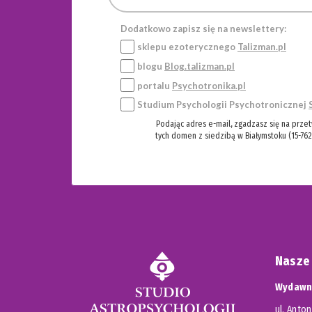
Dodatkowo zapisz się na newslettery:
sklepu ezoterycznego
Talizman.pl
blogu
Blog.talizman.pl
portalu
Psychotronika.pl
Studium Psychologii Psychotronicznej
Podając adres e-mail, zgadzasz się na prze
tych domen z siedzibą w Białymstoku (15-762
Nasze
Wydawni
ul. Anton