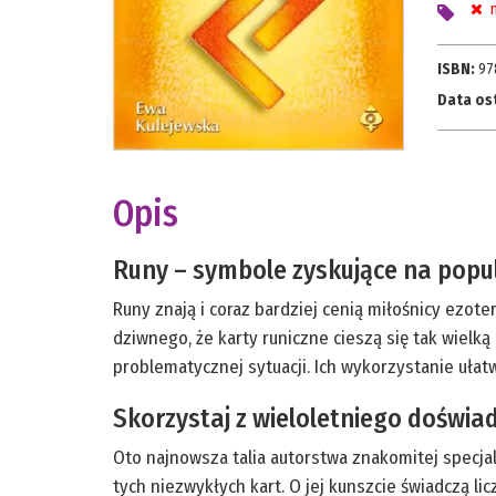
n
ISBN:
97
Data os
Opis
Runy – symbole zyskujące na popu
Runy znają i coraz bardziej cenią miłośnicy ezote
dziwnego, że karty runiczne cieszą się tak wielk
problematycznej sytuacji. Ich wykorzystanie ułat
Skorzystaj z wieloletniego doświa
Oto najnowsza talia autorstwa znakomitej specjal
tych niezwykłych kart. O jej kunszcie świadczą li