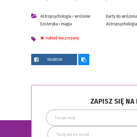
Astropsychologia
›
wróżenie
Karty do wróżeni
Ezoteryka
›
magia
Astropsychologia
nakład wyczerpany
FACEBOOK
ZAPISZ SIĘ N