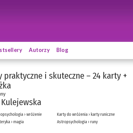
stsellery
Autorzy
Blog
 praktyczne i skuteczne – 24 karty +
żka
uny
 Kulejewska
ropsychologia
›
wróżenie
Karty do wróżenia
›
karty runiczne
teryka
›
magia
Astropsychologia
›
runy