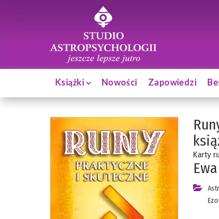
Książki
Nowości
Zapowiedzi
Be
Runy
ksią
Karty r
Ewa
Ast
Ezo