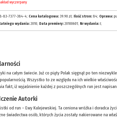
akład wyczerpany
8-83-7377-384-4
;
Cena katalogowa:
39.90
zł;
Ilość stron:
84
;
Oprawa:
p
tatniego wydania:
2010
;
Data premiery:
20100601
;
Nr wydania:
I
;
larności
ryki na całym świecie. Już co piąty Polak sięgnął po ten niezwyk
ą popularnością. Wszystko to ze względu na ich wielkie właściwoś
wia fakt, iż wyjaśnienie każdej z poszczególnych run jest napis
dczenie Autorki
istki od run – Ewy Kulejewskiej. Ta ceniona wróżka i doradca ż
czne świadectwa osób, których życia zostały nakierowane na właś