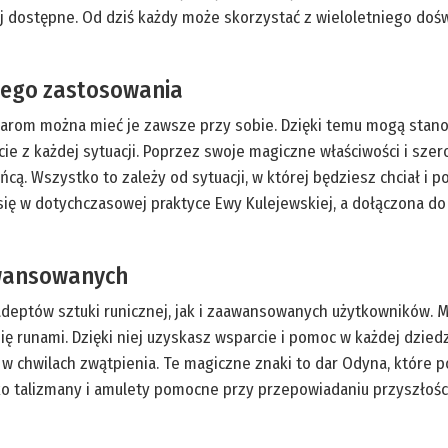
j dostępne. Od dziś każdy może skorzystać z wieloletniego doś
nego zastosowania
iarom można mieć je zawsze przy sobie. Dzięki temu mogą stanow
ście z każdej sytuacji. Poprzez swoje magiczne właściwości i sz
cą. Wszystko to zależy od sytuacji, w której będziesz chciał i 
 się w dotychczasowej praktyce Ewy Kulejewskiej, a dołączona do
aawansowanych
 adeptów sztuki runicznej, jak i zaawansowanych użytkowników. 
się runami. Dzięki niej uzyskasz wsparcie i pomoc w każdej dzi
w chwilach zwątpienia. Te magiczne znaki to dar Odyna, które pom
o talizmany i amulety pomocne przy przepowiadaniu przyszłości i