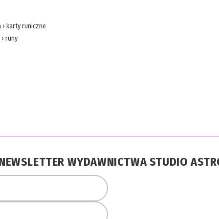
a
›
karty runiczne
›
runy
A NEWSLETTER WYDAWNICTWA STUDIO AST