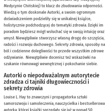
Medycynie Chińskiej) to klucz do zbudowania odporności.
Wiedzą o tym doskonale Autorki, a swoim ogromnym
doświadczeniem podzieliły się w unikalnej książce,
holistycznie podchodzącej do tematyki zdrowia. Dzięki im
poradom będziesz mógł wsłuchać się w swoją intuicję oraz
umysł. Niewątpliwie stworzysz własną drogę do szczęścia,
radości i rozwoju duchowego. Sekrety zdrowia, sposoby na
ból i codzienne dolegliwości to przede wszystkim zdrowe
odżywianie. Niewątpliwie docenisz też wskazówki na
szukanie równowagi wewnętrznej i pokochanie siebie.
Autorki o niepodważalnym autorytecie
zdradza ci tajniki długowieczności i
sekrety zdrowia
Louise L. Hay to znawczyni i propagatorka sztuki
samorozwoju i samoleczenia, nauczycielka i bestsellerowa
autorka, której książki sprzedały się już w ponad 50