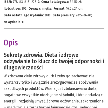
ISBN:
978-83-8171-227-9
;
Cena katalogowa:
54.50
zł;
Ilość stron:
396
;
Oprawa:
miękka
;
Format:
16,5 x 24 cm
;
Data ostatniego wydania:
2019
;
Data premiery:
2015-06-01
;
Nr wydania:
II
;
Opis
Sekrety zdrowia. Dieta i zdrowe
odżywianie to klucz do twojej odporności i
długowieczności
W zdrowym ciele zdrowy duch i żeby go zachować, nie
wystarczy tylko i wyłącznie zrezygnować ze spożywania
szkodliwych produktów. Ważna jest zbilansowana dieta,
bogata we wszystkie niezbędne składniki, która dodadzą ci
energii i rozjaśnią umysł. Zdrowe odżywianie, zakorzenione
w medycynie alternatywnej (ajurwedzie czy Tradycyjnej