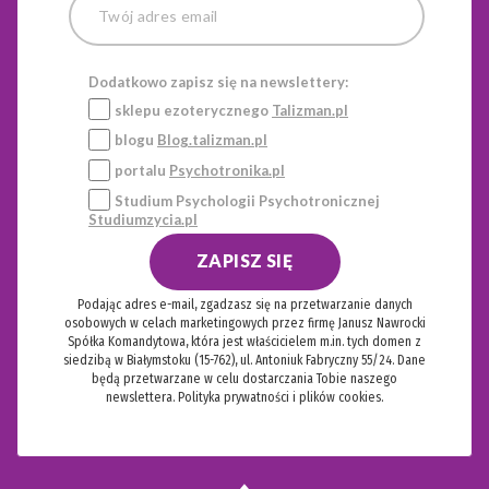
Dodatkowo zapisz się na newslettery:
sklepu ezoterycznego
Talizman.pl
blogu
Blog.talizman.pl
portalu
Psychotronika.pl
Studium Psychologii Psychotronicznej
Studiumzycia.pl
ZAPISZ SIĘ
Podając adres e-mail, zgadzasz się na przetwarzanie danych
osobowych w celach marketingowych przez firmę Janusz Nawrocki
Spółka Komandytowa, która jest właścicielem m.in. tych domen z
siedzibą w Białymstoku (15-762), ul. Antoniuk Fabryczny 55/24. Dane
będą przetwarzane w celu dostarczania Tobie naszego
newslettera.
Polityka prywatności i plików cookies.