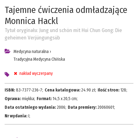
Tajemne ćwiczenia odmładzające
Monnica Hackl
Tytuł oryginału:
Jung und schön mit Hui Chun Gong: Die
geheimen Verjüngungsüb
Medycyna naturalna
›
Tradycyjna Medycyna Chińska
nakład wyczerpany
ISBN:
83-7377-236-7
;
Cena katalogowa:
24.90
zł;
Ilość stron:
128
;
Oprawa:
miękka
;
Format:
14,5 x 20,5 cm
;
Data ostatniego wydania:
2006
;
Data premiery:
20060601
;
Nr wydania:
I
;