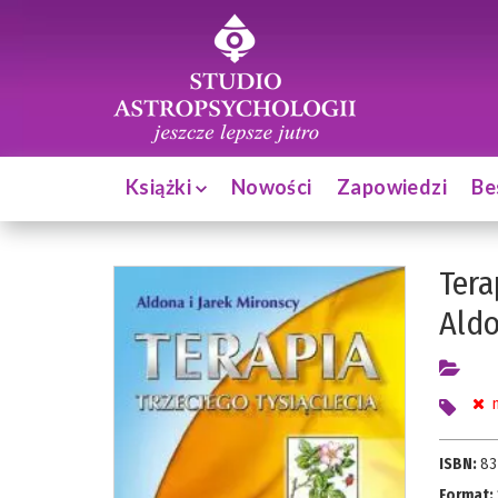
Książki
Nowości
Zapowiedzi
Be
Tera
Ald
n
ISBN:
83
Format: