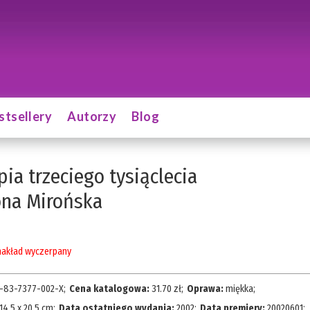
stsellery
Autorzy
Blog
pia trzeciego tysiąclecia
ona Mirońska
akład wyczerpany
-83-7377-002-X
;
Cena katalogowa:
31.70
zł;
Oprawa:
miękka
;
14,5 x 20,5 cm
;
Data ostatniego wydania:
2002
;
Data premiery:
20020601
;