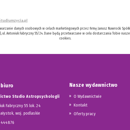
Studiumzycia.pl
twarzanie danych osobowych w celach marketingowych przez firmę Janusz Nawrocki Spółka
), ul. Antoniuk Fabryczny 55/24. Dane będą przetwarzane w celu dostarczania Tobie nasz
cookies.
Nasze wydawnictwo
 biuro
ctwo Studio Astropsychologii
O Wydawnictwie
Kontakt
iuk Fabryczny 55 lok. 24
iałystok, woj. podlaskie
Oferty pracy
23444876