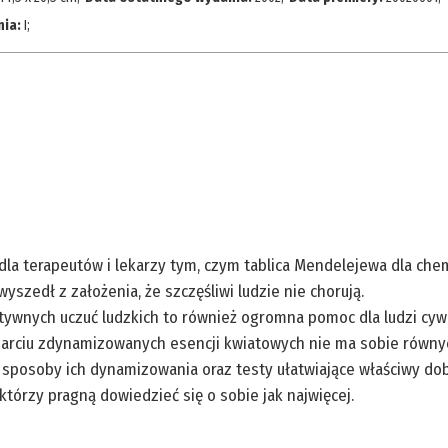
nia:
I
;
ę dla terapeutów i lekarzy tym, czym tablica Mendelejewa dla ch
szedł z założenia, że szczęśliwi ludzie nie chorują.
ywnych uczuć ludzkich to również ogromna pomoc dla ludzi cy
sparciu zdynamizowanych esencji kwiatowych nie ma sobie równy
, sposoby ich dynamizowania oraz testy ułatwiające właściwy do
którzy pragną dowiedzieć się o sobie jak najwięcej.