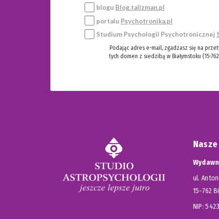
blogu
Blog.talizman.pl
portalu
Psychotronika.pl
Studium Psychologii Psychotronicznej
Podając adres e-mail, zgadzasz się na prze
tych domen z siedzibą w Białymstoku (15-762
Nasze
Wydawni
ul. Anton
15-762 B
NIP: 54