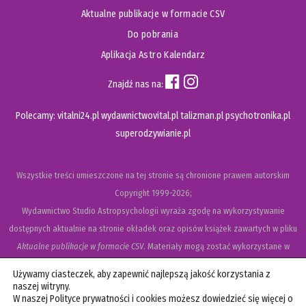
Aktualne publikacje w formacie CSV
Do pobrania
Aplikacja Astro Kalendarz
Znajdź nas na:
Polecamy:
vitalni24.pl
wydawnictwovital.pl
talizman.pl
psychotronika.pl
superodzywianie.pl
Wszystkie treści umieszczone na tej stronie są chronione prawem autorskim
Copyright
1999-2026;
Wydawnictwo Studio Astropsychologii wyraża zgodę na wykorzystywanie
dostępnych aktualnie na stronie okładek oraz opisów książek zawartych w pliku
Aktualne publikacje w formacie CSV
. Materiały mogą zostać wykorzystane w
recenzjach książek, katalogach internetowych, bibliotecznych (OPAC) oraz
Używamy ciasteczek, aby zapewnić najlepszą jakość korzystania z
materiałach promujących legalną dystrybucję książek. Usunięcie materiału z ww.
naszej witryny.
W naszej Polityce prywatności i cookies możesz dowiedzieć się więcej o
strony internetowej, równoznaczne jest z cofnięciem udzielonej zgody.