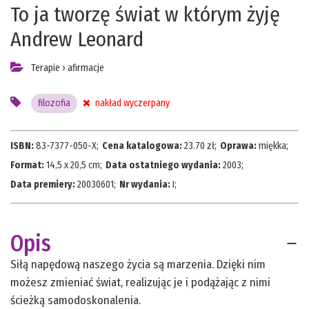
To ja tworzę świat w którym żyję
Andrew Leonard
Terapie
›
afirmacje
filozofia
nakład wyczerpany
ISBN:
83-7377-050-X
;
Cena katalogowa:
23.70
zł;
Oprawa:
miękka
;
Format:
14,5 x 20,5 cm
;
Data ostatniego wydania:
2003
;
Data premiery:
20030601
;
Nr wydania:
I
;
Opis
Siłą napędową naszego życia są marzenia. Dzięki nim
możesz zmieniać świat, realizując je i podążając z nimi
ścieżką samodoskonalenia.