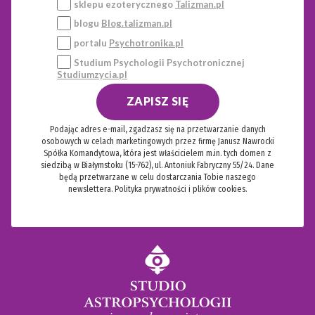
sklepu ezoterycznego
Talizman.pl
blogu
Blog.talizman.pl
portalu
Psychotronika.pl
Studium Psychologii Psychotronicznej
Studiumzycia.pl
ZAPISZ SIĘ
Podając adres e-mail, zgadzasz się na przetwarzanie danych
osobowych w celach marketingowych przez firmę Janusz Nawrocki
Spółka Komandytowa, która jest właścicielem m.in. tych domen z
siedzibą w Białymstoku (15-762), ul. Antoniuk Fabryczny 55/24. Dane
będą przetwarzane w celu dostarczania Tobie naszego
newslettera.
Polityka prywatności i plików cookies.