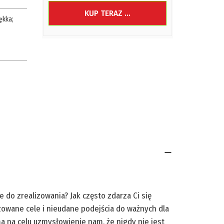
KUP TERAZ ...
ękka
;
 do zrealizowania? Jak często zdarza Ci się
owane cele i nieudane podejścia do ważnych dla
a na celu uzmysłowienie nam, że nigdy nie jest