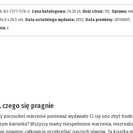
8-83-7377-576-3
;
Cena katalogowa:
24.20
zł;
Ilość stron:
112
;
Oprawa:
mi
14,5 x 20,5 cm
;
Data ostatniego wydania:
2013
;
Data premiery:
20130601
;
nia:
I
;
, czego się pragnie
zy porzuciłeś marzenie ponieważ wydawało Ci się ono zbyt trudne
szym kierunku? Wszyscy mamy niespełnione marzenia, niezrealiz
e powinny całkowicie przekreślać naszych planów. Ta książka m