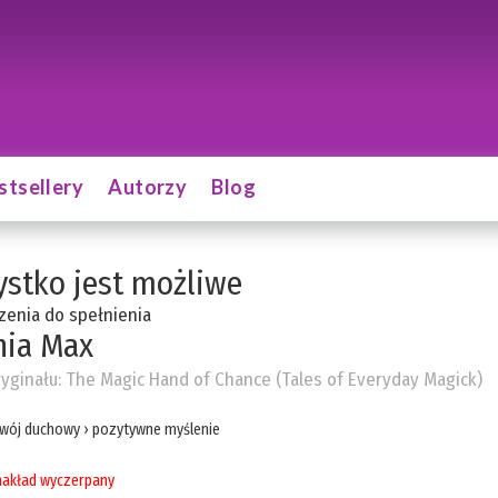
stsellery
Autorzy
Blog
stko jest możliwe
enia do spełnienia
hia Max
ryginału:
The Magic Hand of Chance (Tales of Everyday Magick)
wój duchowy
›
pozytywne myślenie
akład wyczerpany