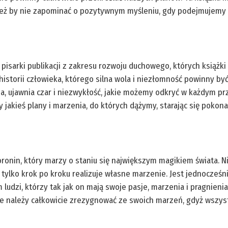
nież by nie zapominać o pozytywnym myśleniu, gdy podejmujemy s
pisarki publikacji z zakresu rozwoju duchowego, których książki
 historii człowieka, którego silna wola i niezłomność powinny być
ycia, ujawnia czar i niezwykłość, jakie możemy odkryć w każdym p
akieś plany i marzenia, do których dążymy, starając się pokona
oronin, który marzy o staniu się największym magikiem świata. 
 tylko krok po kroku realizuje własne marzenie. Jest jednocześn
m ludzi, którzy tak jak on mają swoje pasje, marzenia i pragnien
ie należy całkowicie zrezygnować ze swoich marzeń, gdyż wszyst