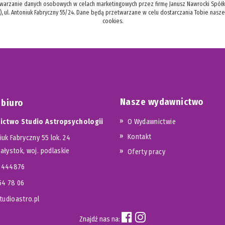
twarzanie danych osobowych w celach marketingowych przez firmę Janusz Nawrocki Spółka
), ul. Antoniuk Fabryczny 55/24. Dane będą przetwarzane w celu dostarczania Tobie nasz
cookies.
Nasze wydawnictwo
 biuro
ctwo Studio Astropsychologii
O Wydawnictwie
Kontakt
iuk Fabryczny 55 lok. 24
iałystok, woj. podlaskie
Oferty pracy
23444876
654 78 06
udioastro.pl
Znajdź nas na: