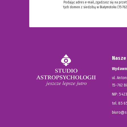
Podając adres e-mail, zgadzasz się na prze
tych domen z siedzibą w Białymstoku (15-762
Nasze
Wydawni
ul. Anton
15-762 B
NIP: 54
tel. 85 
biuro@st