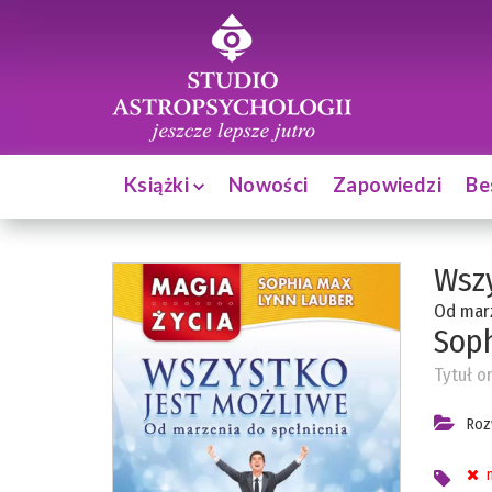
Książki
Nowości
Zapowiedzi
Be
Wszy
Od marz
Sop
Tytuł o
Roz
n