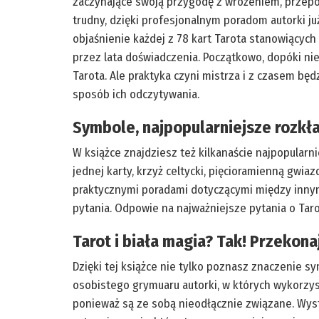
zaczynające swoją przygodę z wróżeniem, przepow
trudny, dzięki profesjonalnym poradom autorki już
objaśnienie każdej z 78 kart Tarota stanowiących
przez lata doświadczenia. Początkowo, dopóki ni
Tarota. Ale praktyka czyni mistrza i z czasem bę
sposób ich odczytywania.
Symbole, najpopularniejsze rozkład
W książce znajdziesz też kilkanaście najpopularn
jednej karty, krzyż celtycki, pięcioramienną gwia
praktycznymi poradami dotyczącymi między innymi 
pytania. Odpowie na najważniejsze pytania o Tarot
Tarot i biała magia? Tak! Przekonaj 
Dzięki tej książce nie tylko poznasz znaczenie sy
osobistego grymuaru autorki, w których wykorzysta
ponieważ są ze sobą nieodłącznie związane. Wysta