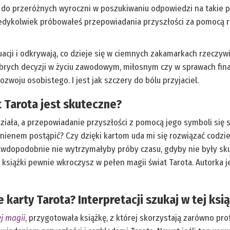
ię do przeróżnych wyroczni w poszukiwaniu odpowiedzi na takie py
kiedykolwiek próbowałeś przepowiadania przyszłości za pomocą r
acji i odkrywają, co dzieje się w ciemnych zakamarkach rzeczywi
dobrych decyzji w życiu zawodowym, miłosnym czy w sprawach fi
zwoju osobistego. I jest jak szczery do bólu przyjaciel.
 Tarota jest skuteczne?
działa, a przepowiadanie przyszłości z pomocą jego symboli si
nienem postąpić? Czy dzięki kartom uda mi się rozwiązać codzie
awdopodobnie nie wytrzymałyby próby czasu, gdyby nie były skute
 książki pewnie wkroczysz w pełen magii świat Tarota. Autorka je
karty Tarota? Interpretacji szukaj w tej ksią
ej magii
, przygotowała książkę, z której skorzystają zarówno prof