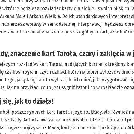
iadaniem przyszłości i rozkładami Tarota. Nawet jeśli ten wywo
 wkrótce będziesz rozkładać karty dla siebie i swoich bliskich. W
 Arkana Małe i Arkana Wielkie. Do ich standardowych interpretac
e nabierzesz wprawy w samodzielnej interpretacji, będziesz opi
dziesz w lot rozumiał znaczenie poszczególnych kart, aż w końcu
y, znaczenie kart Tarota, czary i zaklęcia w 
iejszych rozkładów kart Tarota, nadających kartom określony ko
zdę czy kosmogram, czyli rozkład, który najlepiej wyłożyć w dniu 
tego, jaką talię Tarota wybrać, ile ich mieć, jak przygotować si
a, jak na przykład: co to jest sygnifikator i co w rozkładzie oz
się, jak to działa!
mboli poszczególnych kart Tarota i jego rozkłady, ale również na
sz karty. Autorka uważa, że nie sposób oddzielić Tarota od prakt
rczy, że spojrzysz na Maga, kartę z numerem 1, należącą do Ark