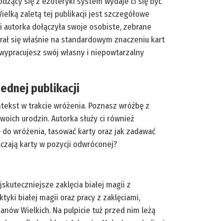
dzący się z ezoteryki system wydaje ci się być
ielką zaletą tej publikacji jest szczegółowe
ji autorka dołączyła swoje osobiste, zebrane
erał się właśnie na standardowym znaczeniu kart
 wypracujesz swój własny i niepowtarzalny
jednej publikacji
ntekst w trakcie wróżenia. Poznasz wróżbę z
swoich urodzin. Autorka służy ci również
ę do wróżenia, tasować karty oraz jak zadawać
naczają karty w pozycji odwróconej?
jskuteczniejsze zaklęcia białej magii z
yki białej magii oraz pracy z zaklęciami,
anów Wielkich. Na pulpicie tuż przed nim leżą