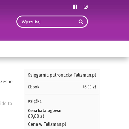
Toggle
navigation
Księgarnia patronacka Talizman.pl
czesne
Ebook
76,33 zł
Książka
ide to
Cena katalogowa:
89,80 zł
Cena w Talizman.pl