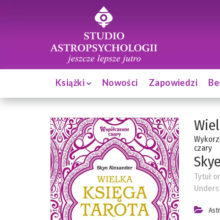
Książki
Nowości
Zapowiedzi
Be
Wiel
Wykorzy
czary
Skye
Tytuł o
Underst
Ast