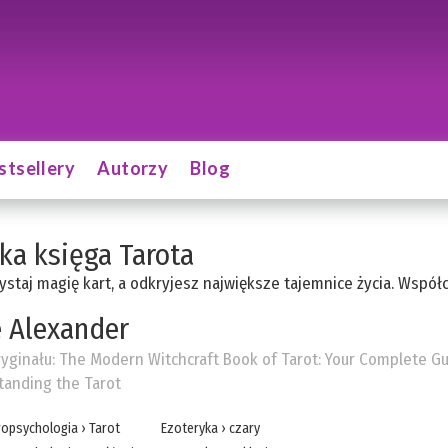
stsellery
Autorzy
Blog
ka księga Tarota
staj magię kart, a odkryjesz największe tajemnice życia. Współ
 Alexander
ryginału:
The Modern Witchcraft Book of Tarot: Your Complete Gu
anding the Tarot
ropsychologia
›
Tarot
Ezoteryka
›
czary