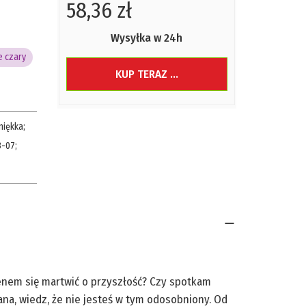
58,36 zł
Wysyłka w 24h
e czary
KUP TERAZ ...
miękka
;
3-07
;
ienem się martwić o przyszłość? Czy spotkam
isana, wiedz, że nie jesteś w tym odosobniony. Od