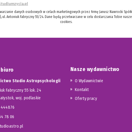
Studiumzycia.pl
twarzanie danych osobowych w celach marketingowych przez firmę Janusz Nawrocki Spółka
), ul. Antoniuk Fabryczny 55/24. Dane będą przetwarzane w celu dostarczania Tobie nasz
cookies.
Nasze wydawnictwo
 biuro
ctwo Studio Astropsychologii
O Wydawnictwie
Kontakt
iuk Fabryczny 55 lok. 24
iałystok, woj. podlaskie
Oferty pracy
23444876
654 78 06
udioastro.pl