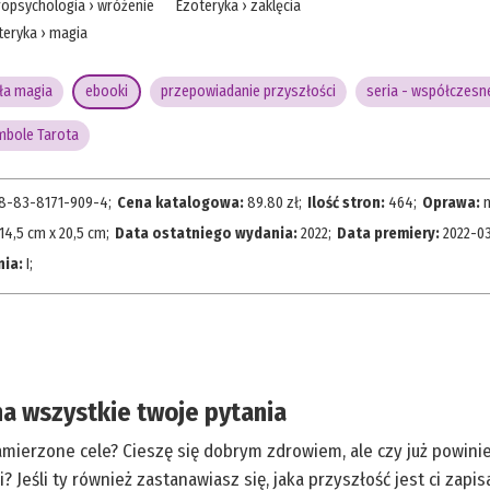
ropsychologia
›
wróżenie
Ezoteryka
›
zaklęcia
teryka
›
magia
ła magia
ebooki
przepowiadanie przyszłości
seria - współczesn
mbole Tarota
8-83-8171-909-4
;
Cena katalogowa:
89.80
zł;
Ilość stron:
464
;
Oprawa:
14,5 cm x 20,5 cm
;
Data ostatniego wydania:
2022
;
Data premiery:
2022-0
nia:
I
;
na wszystkie twoje pytania
 zamierzone cele? Cieszę się dobrym zdrowiem, ale czy już powin
pi? Jeśli ty również zastanawiasz się, jaka przyszłość jest ci zap