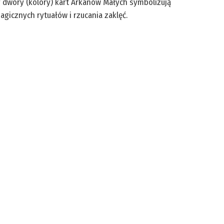
ery dwory (kolory) kart Arkanów Małych symbolizują
gicznych rytuałów i rzucania zaklęć.