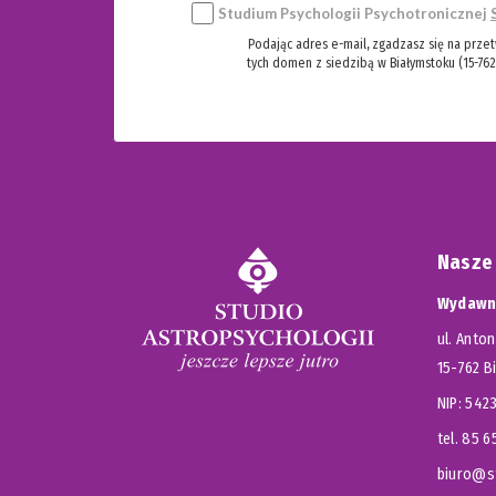
Studium Psychologii Psychotronicznej
Podając adres e-mail, zgadzasz się na prze
tych domen z siedzibą w Białymstoku (15-762
Nasze
Wydawni
ul. Anton
15-762 B
NIP: 54
tel. 85 
biuro@st