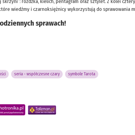
 skrzyni”: różdżka, kielich, pentagram oraz sztylet. Z kolei czt
, które wiedźmy i czarnoksiężnicy wykorzystują do sprawowania ma
codziennych sprawach!
ości
seria - współczesne czary
symbole Tarota