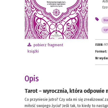
Ast
Ezo
bia
sy
pobierz fragment
ISBN:
97
książki
Format:
Nr wyda
Opis
Tarot – wyrocznia, która odpowie 
Co przyniesie jutro? Czy uda mi się zrealizować
miłość swojego życia? Jeśli tak, to kiedy to nastą