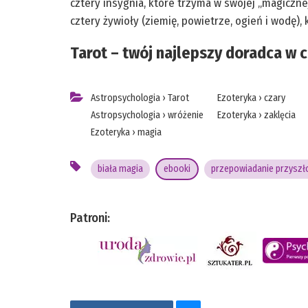
cztery insygnia, które trzyma w swojej „magicznej
cztery żywioły (ziemię, powietrze, ogień i wodę)
Tarot – twój najlepszy doradca w 
Astropsychologia
›
Tarot
Ezoteryka
›
czary
Astropsychologia
›
wróżenie
Ezoteryka
›
zaklęcia
Ezoteryka
›
magia
biała magia
ebooki
przepowiadanie przyszł
Patroni: