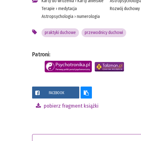
Karty do wróżenia
›
Karty anielskie
Astropsychologi
Terapie
›
medytacja
Rozwój duchowy
Astropsychologia
›
numerologia
praktyki duchowe
przewodnicy duchowi
Patroni:
FACEBOOK
pobierz fragment książki