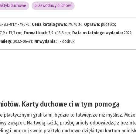
aktyki duchowe
przewodnicy duchowi
8-83-8171-796-0
;
Cena katalogowa:
79.70
zł;
Oprawa:
pudełko
;
7,9 x 13,3 cm
;
Format kart:
7,9 x 13,3 cm
;
Data ostatniego wydania:
2022
;
emiery:
2022-06-21
;
Nr wydania:
I - dodruk
;
aniołów. Karty duchowe ci w tym pomogą
plastycznymi grafikami, będzie to łatwiejsze niż myślisz. Może
liwy związek. Na twoją każdą prośbę anioły odpowiedzą z bezinte
eling i umocnij swoje praktyki duchowe dzięki tym kartom aniels