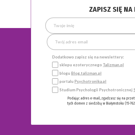
ZAPISZ SIĘ N
Dodatkowo zapisz się na newslettery:
sklepu ezoterycznego
Talizman.pl
blogu
Blog.talizman.pl
portalu
Psychotronika.pl
Studium Psychologii Psychotronicznej
Podając adres e-mail, zgadzasz się na prze
tych domen z siedzibą w Białymstoku (15-762