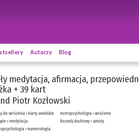
stsellery
Autorzy
Blog
ły medytacja, afirmacja, przepowiedn
żka + 39 kart
nd Piotr Kozłowski
ty do wróżenia
›
Karty anielskie
Astropsychologia
›
wróżenie
apie
›
medytacja
Rozwój duchowy
›
anioły
ropsychologia
›
numerologia