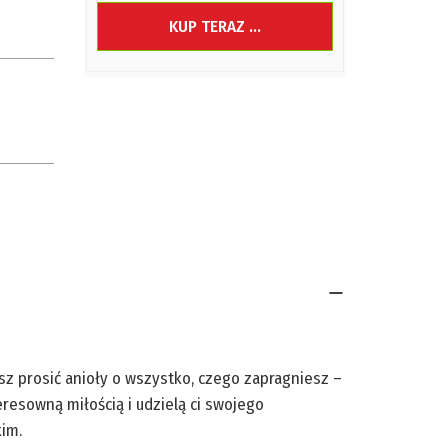
KUP TERAZ ...
sz prosić anioły o wszystko, czego zapragniesz –
resowną miłością i udzielą ci swojego
kim.