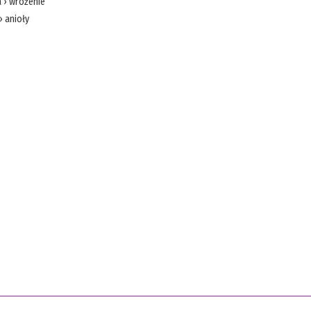
a
›
wróżenie
›
anioły