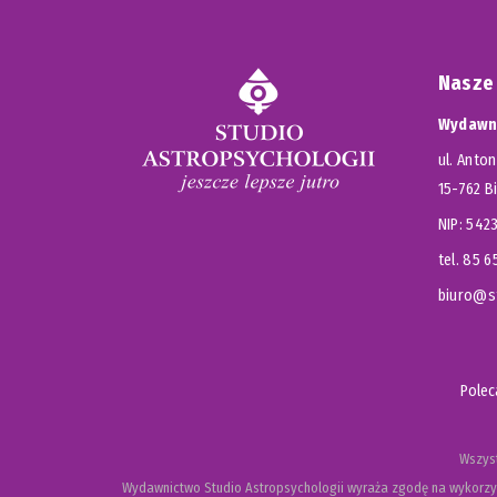
Nasze
Wydawni
ul. Anton
15-762 B
NIP: 54
tel. 85 
biuro@st
Pole
Wszyst
Wydawnictwo Studio Astropsychologii wyraża zgodę na wykorzys