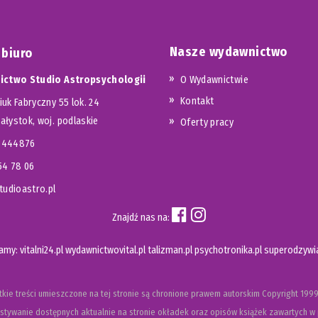
Nasze wydawnictwo
 biuro
ctwo Studio Astropsychologii
O Wydawnictwie
Kontakt
iuk Fabryczny 55 lok. 24
iałystok, woj. podlaskie
Oferty pracy
23444876
654 78 06
udioastro.pl
Znajdź nas na:
camy:
vitalni24.pl
wydawnictwovital.pl
talizman.pl
psychotronika.pl
superodzywia
kie treści umieszczone na tej stronie są chronione prawem autorskim
Copyright
1999
tywanie dostępnych aktualnie na stronie okładek oraz opisów książek zawartych w 