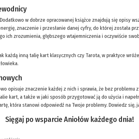
zewodnicy
t. Dodatkowo w dobrze opracowanej książce znajdują się opisy w
nergię, znaczenie i przesłanie danej cyfry, do której została p
go ich zrozumienia, głębszego wtajemniczenia i oczywiście swob
k każdą inną talię kart klasycznych czy Tarota, w praktyce wróż
złowieka.
chowych
łowo opisuje znaczenie każdej z nich i sprawia, że bez problemu 
ć talie kart, a także w jaki sposób przygotować ją do użycia i na
artę, która stanowi odpowiedź na Twoje problemy. Dowiedz się, j
Sięgaj po wsparcie Aniołów każdego dnia!