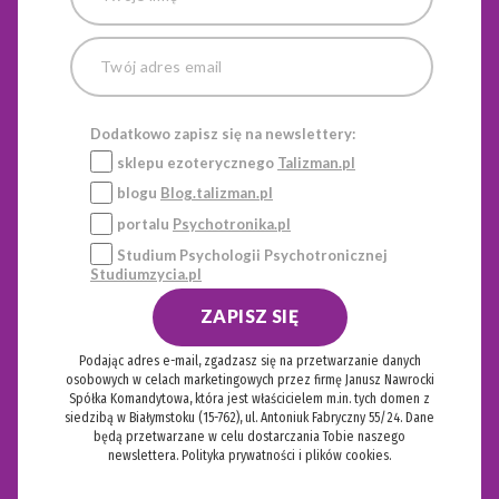
Dodatkowo zapisz się na newslettery:
sklepu ezoterycznego
Talizman.pl
blogu
Blog.talizman.pl
portalu
Psychotronika.pl
Studium Psychologii Psychotronicznej
Studiumzycia.pl
ZAPISZ SIĘ
Podając adres e-mail, zgadzasz się na przetwarzanie danych
osobowych w celach marketingowych przez firmę Janusz Nawrocki
Spółka Komandytowa, która jest właścicielem m.in. tych domen z
siedzibą w Białymstoku (15-762), ul. Antoniuk Fabryczny 55/24. Dane
będą przetwarzane w celu dostarczania Tobie naszego
newslettera.
Polityka prywatności i plików cookies.