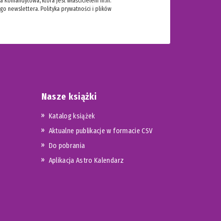
 Komandytowa, która jest właścicielem m.in.
ego newslettera.
Polityka prywatności i plików
Nasze książki
Katalog książek
Aktualne publikacje w formacie CSV
Do pobrania
Aplikacja Astro Kalendarz