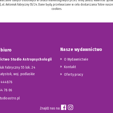
twarzanie danych osobowych w celach marketingowych przez firmę Janusz Nawrocki Spółka
), ul. Antoniuk Fabryczny 55/24. Dane będą przetwarzane w celu dostarczania Tobie nasz
cookies.
Nasze wydawnictwo
 biuro
ctwo Studio Astropsychologii
O Wydawnictwie
Kontakt
iuk Fabryczny 55 lok. 24
iałystok, woj. podlaskie
Oferty pracy
23444876
654 78 06
udioastro.pl
Znajdź nas na: