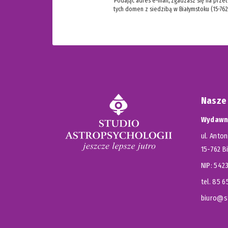
Podając adres e-mail, zgadzasz się na prze
tych domen z siedzibą w Białymstoku (15-762
Nasze
Wydawni
ul. Anton
15-762 B
NIP: 54
tel. 85 
biuro@st