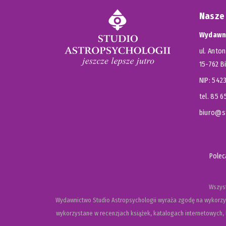
Nasze
Wydawni
ul. Anton
15-762 B
NIP: 54
tel. 85 
biuro@st
Pole
Wszyst
Wydawnictwo Studio Astropsychologii wyraża zgodę na wykorzys
wykorzystane w recenzjach książek, katalogach internetowych, b