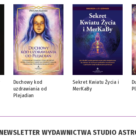
y
Duchowy kod
Sekret Kwiatu Życia i
D
uzdrawiania od
MerKaBy
P
Plejadian
A NEWSLETTER WYDAWNICTWA STUDIO AST