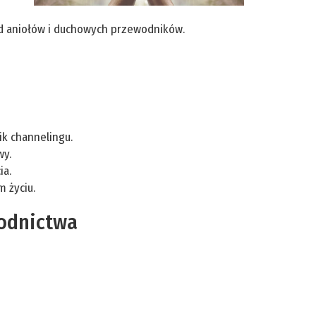
od aniołów i duchowych przewodników.
ik channelingu.
wy.
ia.
 życiu.
wodnictwa