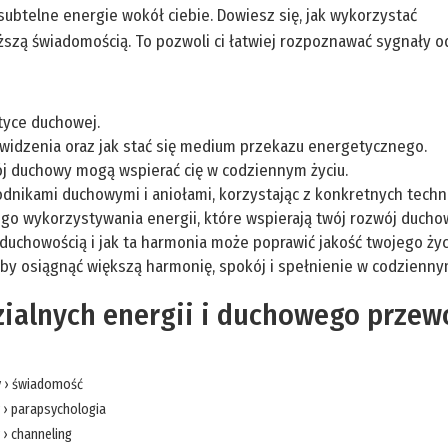
 subtelne energie wokół ciebie. Dowiesz się, jak wykorzystać
ższą świadomością. To pozwoli ci łatwiej rozpoznawać sygnały 
ktyce duchowej.
owidzenia oraz jak stać się medium przekazu energetycznego.
ój duchowy mogą wspierać cię w codziennym życiu.
odnikami duchowymi i aniołami, korzystając z konkretnych techn
ego wykorzystywania energii, które wspierają twój rozwój ducho
z duchowością i jak ta harmonia może poprawić jakość twojego życ
 by osiągnąć większą harmonię, spokój i spełnienie w codziennym
zialnych energii i duchowego prze
y
›
świadomość
›
parapsychologia
›
channeling