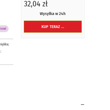
32,04 zł
Wysyłka w 24h
KUP TERAZ ...
howi
miękka
;
4
;