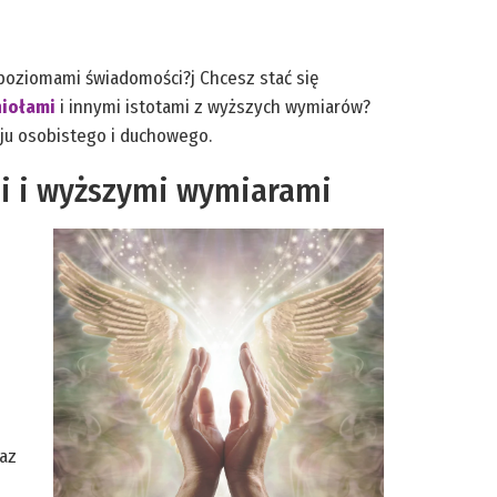
i poziomami świadomości?j Chcesz stać się
niołami
i innymi istotami z wyższych wymiarów?
oju osobistego i duchowego.
i i wyższymi wymiarami
raz