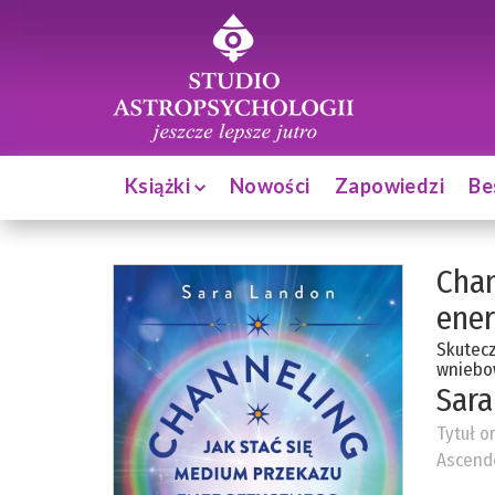
Książki
Nowości
Zapowiedzi
Be
Chan
ene
Skutecz
wniebo
Sara
Tytuł o
Ascende