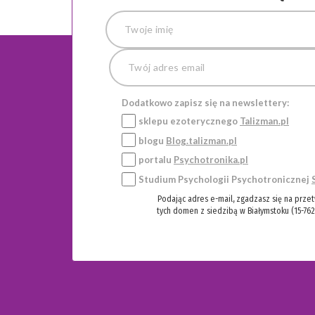
Dodatkowo zapisz się na newslettery:
sklepu ezoterycznego
Talizman.pl
blogu
Blog.talizman.pl
portalu
Psychotronika.pl
Studium Psychologii Psychotronicznej
Podając adres e-mail, zgadzasz się na prze
tych domen z siedzibą w Białymstoku (15-762