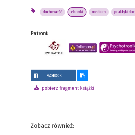
duchowość
ebooki
medium
praktyki du
Patroni:
FACEBOOK
pobierz fragment książki
Zobacz również: