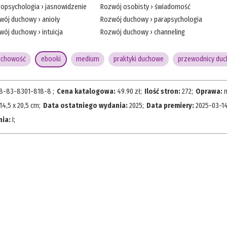
ropsychologia
›
jasnowidzenie
Rozwój osobisty
›
świadomość
wój duchowy
›
anioły
Rozwój duchowy
›
parapsychologia
wój duchowy
›
intuicja
Rozwój duchowy
›
channeling
uchowość
ebooki
medium
praktyki duchowe
przewodnicy duc
8-83-8301-818-8
;
Cena katalogowa:
49.90
zł;
Ilość stron:
272
;
Oprawa:
14,5 x 20,5 cm
;
Data ostatniego wydania:
2025
;
Data premiery:
2025-03-1
nia:
I
;