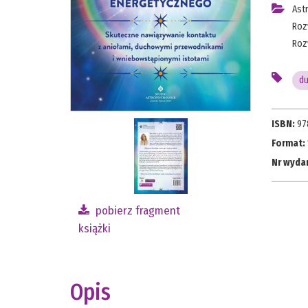
Ast
Roz
Roz
d
ISBN:
97
Format:
Nr wyda
pobierz fragment
książki
Opis