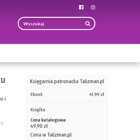
Toggle
navigation
zu
Księgarnia patronacka Talizman.pl
Ebook
41,99 zł
i i
Książka
Cena katalogowa:
s,
49,90 zł
Cena w Talizman.pl