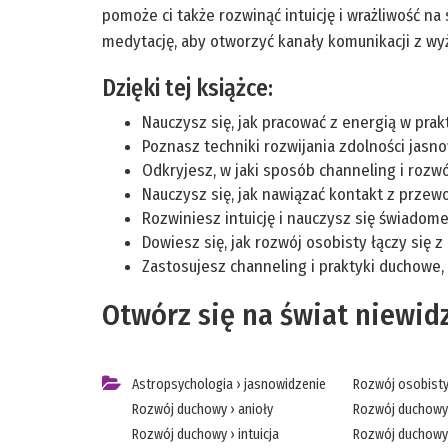
pomoże ci także rozwinąć intuicję i wrażliwość na
medytację, aby otworzyć kanały komunikacji z wy
Dzięki tej książce:
Nauczysz się, jak pracować z energią w pra
Poznasz techniki rozwijania zdolności jasn
Odkryjesz, w jaki sposób channeling i rozw
Nauczysz się, jak nawiązać kontakt z przew
Rozwiniesz intuicję i nauczysz się świadom
Dowiesz się, jak rozwój osobisty łączy się 
Zastosujesz channeling i praktyki duchowe,
Otwórz się na świat niewid
Astropsychologia
›
jasnowidzenie
Rozwój osobist
Rozwój duchowy
›
anioły
Rozwój duchowy
Rozwój duchowy
›
intuicja
Rozwój duchowy