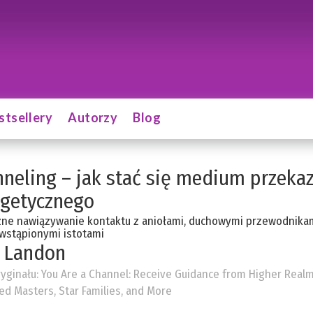
stsellery
Autorzy
Blog
neling – jak stać się medium przeka
rgetycznego
ne nawiązywanie kontaktu z aniołami, duchowymi przewodnikam
wstąpionymi istotami
 Landon
ryginału:
You Are a Channel: Receive Guidance from Higher Realm
d Masters, Star Families, and More