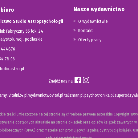
Nasze wydawnictwo
 biuro
ctwo Studio Astropsychologii
O Wydawnictwie
Kontakt
iuk Fabryczny 55 lok. 24
iałystok, woj. podlaskie
Oferty pracy
23444876
654 78 06
udioastro.pl
Znajdź nas na:
camy:
vitalni24.pl
wydawnictwovital.pl
talizman.pl
psychotronika.pl
superodzywia
kie treści umieszczone na tej stronie są chronione prawem autorskim
Copyright
1999
tywanie dostępnych aktualnie na stronie okładek oraz opisów książek zawartych w 
ibliotecznych (OPAC) oraz materiałach promujących legalną dystrybucję książek. Usu