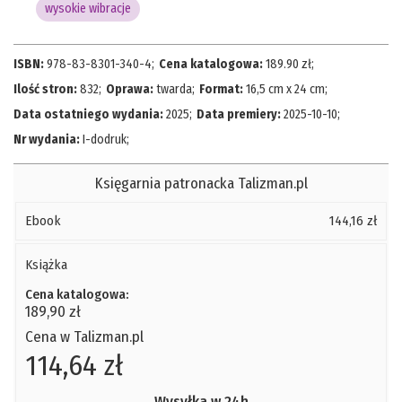
wysokie wibracje
ISBN:
978-83-8301-340-4
;
Cena katalogowa:
189.90
zł;
Ilość stron:
832
;
Oprawa:
twarda
;
Format:
16,5 cm x 24 cm
;
Data ostatniego wydania:
2025
;
Data premiery:
2025-10-10
;
Nr wydania:
I-dodruk
;
Księgarnia patronacka Talizman.pl
Ebook
144,16 zł
Książka
Cena katalogowa:
189,90 zł
Cena w Talizman.pl
114,64 zł
Wysyłka w 24h