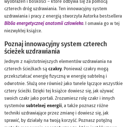
wyobrażeń i boskości – które odbywa się za pomocą
czterech dróg uzdrawiania. Ten innowacyjny system
uzdrawiania i pracy z energią stworzyła Autorka bestsellera
Biblia energetycznej anatomii człowieka
. I omawia go w tej
niezwykłej książce.
Poznaj innowacyjny system czterech
ścieżek uzdrawiania
Jednym z najistotniejszych elementów uzdrawiania na
czterech ścieżkach są
czakry
. Ponieważ czakry mogą
przekształcać energię fizyczną w energię subtelną i
odwrotnie. Służą one również jako tunele łączące wszystkie
cztery ścieżki. Dzięki tej książce dowiesz się, jak używać
swoich czakr jako portali. Zrozumiesz rolę czakr i innych
systemów
subtelnej energii
, a także poznasz różne
techniki uzdrawiające przez zmianę i dowiesz się, jak
sprawić, by działały na twoją korzyść. Poznasz potężną