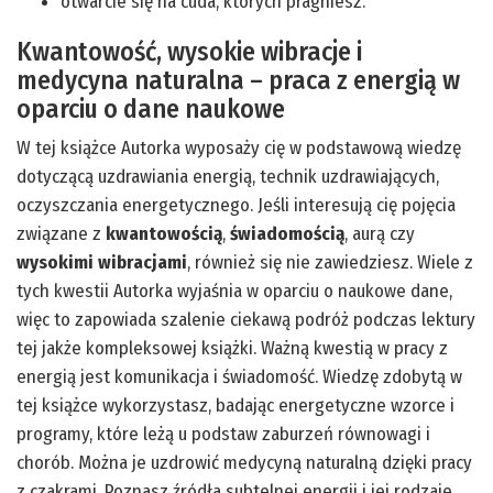
otwarcie się na cuda, których pragniesz.
Kwantowość, wysokie wibracje i
medycyna naturalna – praca z energią w
oparciu o dane naukowe
W tej książce Autorka wyposaży cię w podstawową wiedzę
dotyczącą uzdrawiania energią, technik uzdrawiających,
oczyszczania energetycznego. Jeśli interesują cię pojęcia
związane z
kwantowością
,
świadomością
, aurą czy
wysokimi wibracjami
, również się nie zawiedziesz. Wiele z
tych kwestii Autorka wyjaśnia w oparciu o naukowe dane,
więc to zapowiada szalenie ciekawą podróż podczas lektury
tej jakże kompleksowej książki. Ważną kwestią w pracy z
energią jest komunikacja i świadomość. Wiedzę zdobytą w
tej książce wykorzystasz, badając energetyczne wzorce i
programy, które leżą u podstaw zaburzeń równowagi i
chorób. Można je uzdrowić medycyną naturalną dzięki pracy
z czakrami. Poznasz źródła subtelnej energii i jej rodzaje,