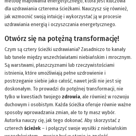
metodę mapowania energetycznego, która jest kluczowa
dla uzdrawiania czterema ścieżkami. Nauczysz się również,
jak wzmocnić swoją intuicję i wykorzystać ją w procesie
uzdrawiania energią i oczyszczania energetycznego.
Otwórz się na potężną transformację!
Czym są cztery ścieżki uzdrawiania? Zasadniczo to kanały
lub tunele między wszechświatami niebiańskim i mrocznym.
Są warstwami, płaszczyznami lub rzeczywistościami
istnienia, które umożliwiają pełne uzdrowienie i
postrzeganie siebie jako całość, nawet jeśli nie jest się
doskonałym. To prowadzi do potężnej transformacji, nie
tylko w kwestiach twojego
zdrowia
, ale również w rozwoju
duchowym i osobistym. Każda ścieżka oferuje równie ważne
sposoby wprowadzania zmian, ale to ty masz wybór.
Autorka nauczy cię, jak tego dokonać. Aby skorzystać z
czterech
ścieżek
– i połączyć swoje wysiłki z niebiańskim