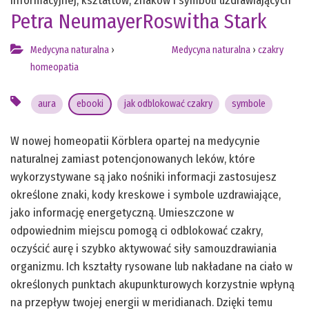
informacyjnej, kształtów, znaków i symboli uzdrawiających
Petra Neumayer
Roswitha Stark
Medycyna naturalna
›
Medycyna naturalna
›
czakry
homeopatia
aura
ebooki
jak odblokować czakry
symbole
W nowej homeopatii Körblera opartej na medycynie
naturalnej zamiast potencjonowanych leków, które
wykorzystywane są jako nośniki informacji zastosujesz
określone znaki, kody kreskowe i symbole uzdrawiające,
jako informację energetyczną. Umieszczone w
odpowiednim miejscu pomogą ci odblokować czakry,
oczyścić aurę i szybko aktywować siły samouzdrawiania
organizmu. Ich kształty rysowane lub nakładane na ciało w
określonych punktach akupunkturowych korzystnie wpłyną
na przepływ twojej energii w meridianach. Dzięki temu