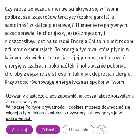
Czy wiesz, że uczucie nienawiści ukrywa się w Twoim
podbrzuszu, zazdrość w tarczycy (czakra gardła), a
samotność w klatce piersiowej? Tłumienie negatywnych
uczuć sprawia, że chorujesz, jesteś zmęczony i
nieszczęśliwy. Jest na to rada! Energia Chi to nie mit rodem
z filmów o samurajach. To energia życiowa, która płynie w
każdym człowieku. Odkryj, jak z jej pomocą odblokować
energię w czakrach, pokonać lęki i holistycznie pokonać
choroby związane ze stresem, takie jak depresja i alergie.
Przywrócić równowagę energetyczną i spokój w Twoim
ciele!
Używamy ciasteczek, aby zapewnić najlepszą jakość korzystania
z naszej witryny.
zobacz więcej
W naszej Polityce prywatności i cookies możesz dowiedzieć się
więcej o tym, jakich ciasteczek używamy, lub wyłączyć je w
ustawieniach
.
Zamknij panel pow
Akceptuj
Odrzuć
Ustawienia