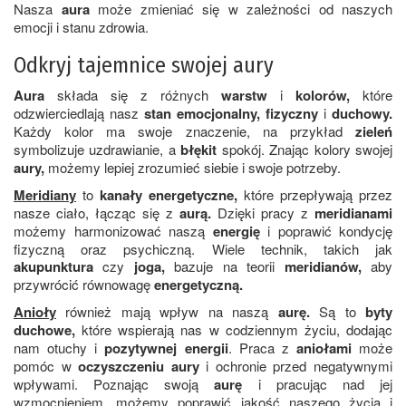
Nasza
aura
może zmieniać się w zależności od naszych
emocji i stanu zdrowia.
Odkryj tajemnice swojej aury
Aura
składa się z różnych
warstw
i
kolorów,
które
odzwierciedlają nasz
stan emocjonalny,
fizyczny
i
duchowy.
Każdy kolor ma swoje znaczenie, na przykład
zieleń
symbolizuje uzdrawianie, a
błękit
spokój. Znając kolory swojej
aury,
możemy lepiej zrozumieć siebie i swoje potrzeby.
Meridiany
to
kanały energetyczne,
które przepływają przez
nasze ciało, łącząc się z
aurą.
Dzięki pracy z
meridianami
możemy harmonizować naszą
energię
i poprawić kondycję
fizyczną oraz psychiczną. Wiele technik, takich jak
akupunktura
czy
joga,
bazuje na teorii
meridianów,
aby
przywrócić równowagę
energetyczną.
Anioły
również mają wpływ na naszą
aurę.
Są to
byty
duchowe,
które wspierają nas w codziennym życiu, dodając
nam otuchy i
pozytywnej energii
. Praca z
aniołami
może
pomóc w
oczyszczeniu aury
i ochronie przed negatywnymi
wpływami. Poznając swoją
aurę
i pracując nad jej
wzmocnieniem, możemy poprawić jakość naszego życia i