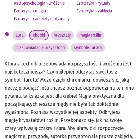
Astropsychologia
›
wróżenie
Ezoteryka
›
rytuały
Ezoteryka
›
magia
Ezoteryka
›
zaklęcia
Ezoteryka
›
amulety i talizmany
aura
ebooki
kryształy
magia roślin
przepowiadanie przyszłości
symbole Tarota
Która z technik przepowiadania przyszłości i wróżenia jest
najskuteczniejsza? Czy najlepiej odczytać swój los z
symboli Tarota? Może dzięki chiromancji dowiesz się, jaką
decyzję podjąć? Jeśli chcesz poznać odpowiedzi na te i inne
pytania, ta książka jest dla ciebie! Magia praktyczna dla
początkujących jeszcze nigdy nie była tak dokładnie
wyjaśniona. Poznasz wszystkie jej aspekty. Odkryjesz
magię kryształów i roślin. Przekonasz się, jak na twoje
czary wpływają czakry i aura. Aby ułatwić ci rozpoczęcie
magicznej przygody, autorka przygotowała proste zaklęcia,