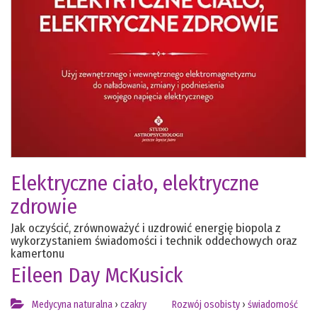
Elektryczne ciało, elektryczne
zdrowie
Jak oczyścić, zrównoważyć i uzdrowić energię biopola z
wykorzystaniem świadomości i technik oddechowych oraz
kamertonu
Eileen Day McKusick
Medycyna naturalna
›
czakry
Rozwój osobisty
›
świadomość