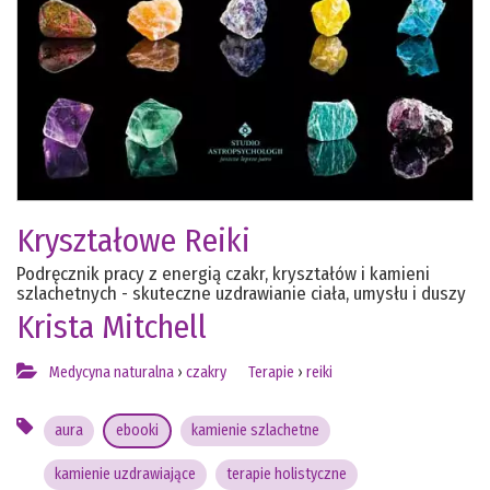
Kryształowe Reiki
Podręcznik pracy z energią czakr, kryształów i kamieni
szlachetnych - skuteczne uzdrawianie ciała, umysłu i duszy
Krista Mitchell
Medycyna naturalna
›
czakry
Terapie
›
reiki
aura
ebooki
kamienie szlachetne
kamienie uzdrawiające
terapie holistyczne