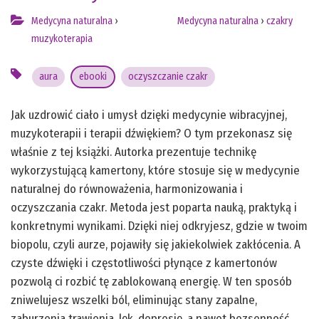
Medycyna naturalna
›
Medycyna naturalna
›
czakry
muzykoterapia
aura
ebooki
oczyszczanie czakr
Jak uzdrowić ciało i umysł dzięki medycynie wibracyjnej,
muzykoterapii i terapii dźwiękiem? O tym przekonasz się
właśnie z tej książki. Autorka prezentuje technikę
wykorzystującą kamertony, które stosuje się w medycynie
naturalnej do równoważenia, harmonizowania i
oczyszczania czakr. Metoda jest poparta nauką, praktyką i
konkretnymi wynikami. Dzięki niej odkryjesz, gdzie w twoim
biopolu, czyli aurze, pojawiły się jakiekolwiek zakłócenia. A
czyste dźwięki i częstotliwości płynące z kamertonów
pozwolą ci rozbić tę zablokowaną energię. W ten sposób
zniwelujesz wszelki ból, eliminując stany zapalne,
zaburzenia trawienia, lęk, depresję, a nawet bezsenność.