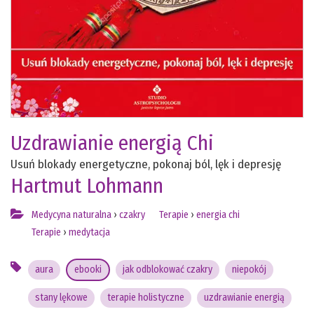
Uzdrawianie energią Chi
Usuń blokady energetyczne, pokonaj ból, lęk i depresję
Hartmut Lohmann
Medycyna naturalna
›
czakry
Terapie
›
energia chi
Terapie
›
medytacja
aura
ebooki
jak odblokować czakry
niepokój
stany lękowe
terapie holistyczne
uzdrawianie energią