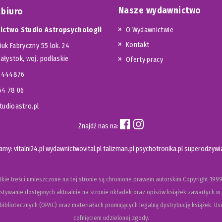
Nasze wydawnictwo
 biuro
ctwo Studio Astropsychologii
O Wydawnictwie
Kontakt
iuk Fabryczny 55 lok. 24
iałystok, woj. podlaskie
Oferty pracy
23444876
654 78 06
udioastro.pl
Znajdź nas na:
camy:
vitalni24.pl
wydawnictwovital.pl
talizman.pl
psychotronika.pl
superodzywia
kie treści umieszczone na tej stronie są chronione prawem autorskim
Copyright
1999
tywanie dostępnych aktualnie na stronie okładek oraz opisów książek zawartych w 
ibliotecznych (OPAC) oraz materiałach promujących legalną dystrybucję książek. Usu
cofnięciem udzielonej zgody.