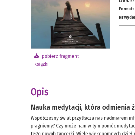
ISBN:
97
Format:
Nr wyda
pobierz fragment
książki
Opis
Nauka medytacji, która odmienia ż
Współczesny świat przytłacza nas nadmiarem info
pragniemy? Czy może nam w tym pomóc medytacja? 
tego powab tancerki. Wiele wiekopomnych dzieł m