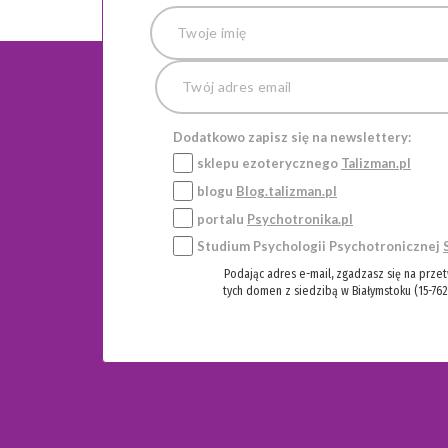
Dodatkowo zapisz się na newslettery:
sklepu ezoterycznego
Talizman.pl
blogu
Blog.talizman.pl
portalu
Psychotronika.pl
Studium Psychologii Psychotronicznej
Podając adres e-mail, zgadzasz się na prze
tych domen z siedzibą w Białymstoku (15-762