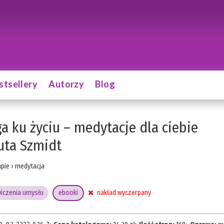
stsellery
Autorzy
Blog
a ku życiu – medytacje dla ciebie
uta Szmidt
apie
›
medytacja
iczenia umysłu
ebooki
nakład wyczerpany