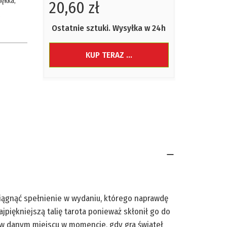
iękka
;
20,60 zł
;
Ostatnie sztuki. Wysyłka w 24h
KUP TERAZ ...
siągnąć spełnienie w wydaniu, którego naprawdę
piękniejszą talię tarota ponieważ skłonił go do
ę w danym miejscu w momencie, gdy gra świateł