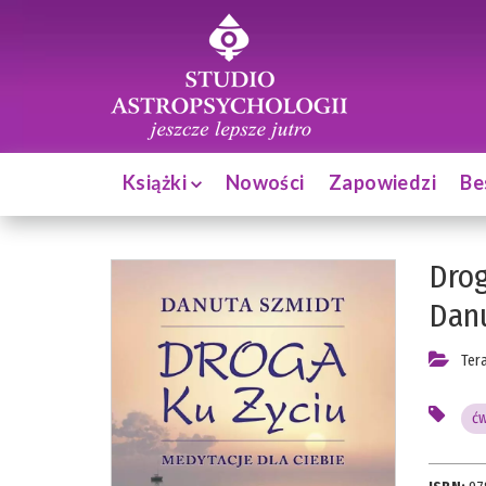
Książki
Nowości
Zapowiedzi
Be
Drog
Dan
Ter
ćw