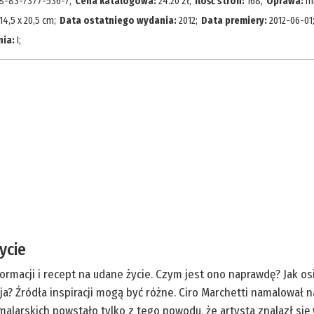
8-83-7377-536-7
;
Cena katalogowa:
24.20
zł;
Ilość stron:
168
;
Oprawa:
m
14,5 x 20,5 cm
;
Data ostatniego wydania:
2012
;
Data premiery:
2012-06-01
nia:
I
;
ycie
rmacji i recept na udane życie. Czym jest ono naprawdę? Jak o
Źródła inspiracji mogą być różne. Ciro Marchetti namalował naj
alarskich powstało tylko z tego powodu, że artysta znalazł si