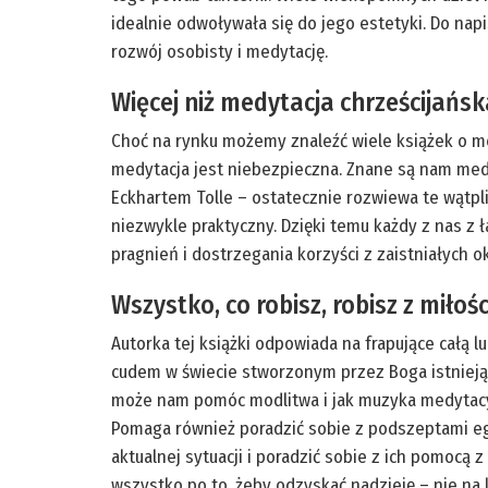
idealnie odwoływała się do jego estetyki. Do nap
rozwój osobisty i medytację.
Więcej niż medytacja chrześcijańsk
Choć na rynku możemy znaleźć wiele książek o me
medytacja jest niebezpieczna. Znane są nam medy
Eckhartem Tolle – ostatecznie rozwiewa te wątpl
niezwykle praktyczny. Dzięki temu każdy z nas z 
pragnień i dostrzegania korzyści z zaistniałych ok
Wszystko, co robisz, robisz z miłośc
Autorka tej książki odpowiada na frapujące całą l
cudem w świecie stworzonym przez Boga istnieją
może nam pomóc modlitwa i jak muzyka medytacyjna
Pomaga również poradzić sobie z podszeptami ego
aktualnej sytuacji i poradzić sobie z ich pomocą
wszystko po to, żeby odzyskać nadzieję – nie na l