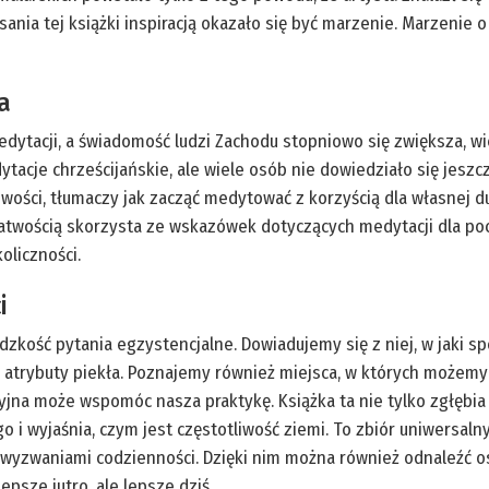
isania tej książki inspiracją okazało się być marzenie. Marzeni
a
dytacji, a świadomość ludzi Zachodu stopniowo się zwiększa, wi
tacje chrześcijańskie, ale wiele osób nie dowiedziało się jes
iwości, tłumaczy jak zacząć medytować z korzyścią dla własnej 
łatwością skorzysta ze wskazówek dotyczących medytacji dla począ
oliczności.
i
udzkość pytania egzystencjalne. Dowiadujemy się z niej, w jaki s
 atrybuty piekła. Poznajemy również miejsca, w których możemy
 może wspomóc nasza praktykę. Książka ta nie tylko zgłębia taj
 i wyjaśnia, czym jest częstotliwość ziemi. To zbiór uniwersal
 z wyzwaniami codzienności. Dzięki nim można również odnaleźć o
epsze jutro, ale lepsze dziś.