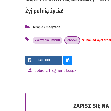
Żyj pełnią życia!
Terapie
›
medytacja
ćwiczenia umysłu
ebooki
nakład wyczerpa
FACEBOOK
pobierz fragment książki
ZAPISZ SIĘ N