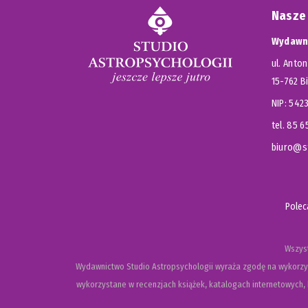
Nasze
Wydawni
ul. Anton
15-762 B
NIP: 54
tel. 85 
biuro@st
Pole
Wszyst
Wydawnictwo Studio Astropsychologii wyraża zgodę na wykorzys
wykorzystane w recenzjach książek, katalogach internetowych, b