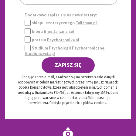
Dodatkowo zapisz się na newslettery:
sklepu ezoterycznego
Talizman.pl
blogu
Blog.talizman.pl
portalu
Psychotronika.pl
Studium Psychologii Psychotronicznej
Studiumzycia.pl
ZAPISZ SIĘ
Podając adres e-mail, zgadzasz się na przetwarzanie danych
osobowych w celach marketingowych przez firmę Janusz Nawrocki
Spółka Komandytowa, która jest właścicielem m.in. tych domen z
siedzibą w Białymstoku (15-762), ul. Antoniuk Fabryczny 55/24. Dane
będą przetwarzane w celu dostarczania Tobie naszego
newslettera.
Polityka prywatności i plików cookies.