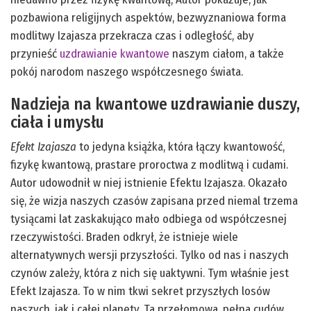
pozbawiona religijnych aspektów, bezwyznaniowa forma
modlitwy Izajasza przekracza czas i odległość, aby
przynieść
uzdrawianie kwantowe
naszym ciałom, a także
pokój narodom naszego współczesnego świata.
Nadzieja na kwantowe uzdrawianie duszy,
ciała i umysłu
Efekt Izajasza
to jedyna książka, która łączy kwantowość,
fizykę kwantową, prastare proroctwa z modlitwą i cudami.
Autor udowodnił w niej istnienie Efektu Izajasza. Okazało
się, że wizja naszych czasów zapisana przed niemal trzema
tysiącami lat zaskakująco mało odbiega od współczesnej
rzeczywistości. Braden odkrył, że istnieje wiele
alternatywnych wersji przyszłości. Tylko od nas i naszych
czynów zależy, która z nich się uaktywni. Tym właśnie jest
Efekt Izajasza. To w nim tkwi sekret przyszłych losów
naszych, jak i całej planety. Ta przełomowa, pełna cudów