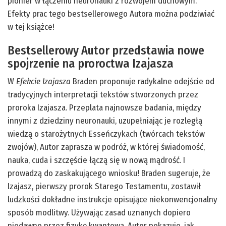
pionier w łączeniu neuronauki z rozwojem duchowym.
Efekty prac tego bestsellerowego Autora można podziwiać
w tej książce!
Bestsellerowy Autor przedstawia nowe
spojrzenie na proroctwa Izajasza
W
Efekcie Izajasza
Braden proponuje radykalne odejście od
tradycyjnych interpretacji tekstów stworzonych przez
proroka Izajasza. Przeplata najnowsze badania, między
innymi z dziedziny neuronauki, uzupełniając je rozległą
wiedzą o starożytnych Esseńczykach (twórcach tekstów
zwojów), Autor zaprasza w podróż, w której świadomość,
nauka, cuda i szczęście łączą się w nową mądrość. I
prowadzą do zaskakującego wniosku! Braden sugeruje, że
Izajasz, pierwszy prorok Starego Testamentu, zostawił
ludzkości dokładne instrukcje opisujące niekonwencjonalny
sposób modlitwy. Używając zasad uznanych dopiero
niedawno przez fizykę kwantową, Autor pokazuje, jak