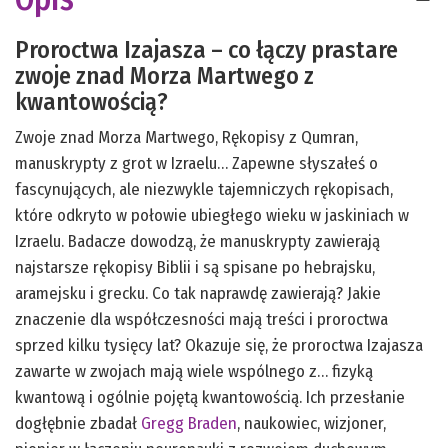
Proroctwa Izajasza – co łączy prastare
zwoje znad Morza Martwego z
kwantowością?
Zwoje znad Morza Martwego, Rękopisy z Qumran,
manuskrypty z grot w Izraelu… Zapewne słyszałeś o
fascynujących, ale niezwykle tajemniczych rękopisach,
które odkryto w połowie ubiegłego wieku w jaskiniach w
Izraelu. Badacze dowodzą, że manuskrypty zawierają
najstarsze rękopisy Biblii i są spisane po hebrajsku,
aramejsku i grecku. Co tak naprawdę zawierają? Jakie
znaczenie dla współczesności mają treści i proroctwa
sprzed kilku tysięcy lat? Okazuje się, że proroctwa Izajasza
zawarte w zwojach mają wiele wspólnego z… fizyką
kwantową i ogólnie pojętą kwantowością. Ich przesłanie
dogłębnie zbadał
Gregg Braden
, naukowiec, wizjoner,