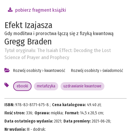
pobierz fragment książki
Efekt Izajasza
Gdy modlitwa i proroctwa łączą się z fizyką kwantową
Gregg Braden
Tytuł oryginału:
The Isaiah Effect: Decoding the Lost
Science of Prayer and Prophecy
Rozwój osobisty
›
kwantowość
Rozwój osobisty
›
świadomość
ebooki
metafizyka
uzdrawianie kwantowe
ISBN:
978-83-8171-675-8
;
Cena katalogowa:
49.40
zł;
Ilość stron:
336
;
Oprawa:
miękka
;
Format:
14,5 x 20,5 cm
;
Data ostatniego wydania:
2021
;
Data premiery:
2021-06-28
;
Nr wydania:
III - dodruk
;