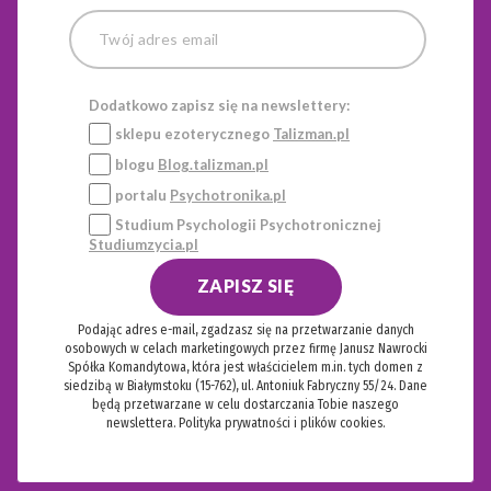
Dodatkowo zapisz się na newslettery:
sklepu ezoterycznego
Talizman.pl
blogu
Blog.talizman.pl
portalu
Psychotronika.pl
Studium Psychologii Psychotronicznej
Studiumzycia.pl
ZAPISZ SIĘ
Podając adres e-mail, zgadzasz się na przetwarzanie danych
osobowych w celach marketingowych przez firmę Janusz Nawrocki
Spółka Komandytowa, która jest właścicielem m.in. tych domen z
siedzibą w Białymstoku (15-762), ul. Antoniuk Fabryczny 55/24. Dane
będą przetwarzane w celu dostarczania Tobie naszego
newslettera.
Polityka prywatności i plików cookies.