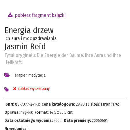
pobierz fragment książki
Energia drzew
Ich aura i moc uzdrawiania
Jasmin Reid
Tytuł oryginału:
Die Energie der Bäume. Ihre Aura und ihre
Heilkraft.
Terapie
›
medytacja
nakład wyczerpany
ISBN:
83-7377-241-3
;
Cena katalogowa:
29.90
zł;
Ilość stron:
176
;
Oprawa:
miękka
;
Format:
14,5 x 20,5 cm
;
Data ostatniego wydania:
2006
;
Data premiery:
20060601
;
Nr wydania:
I
;