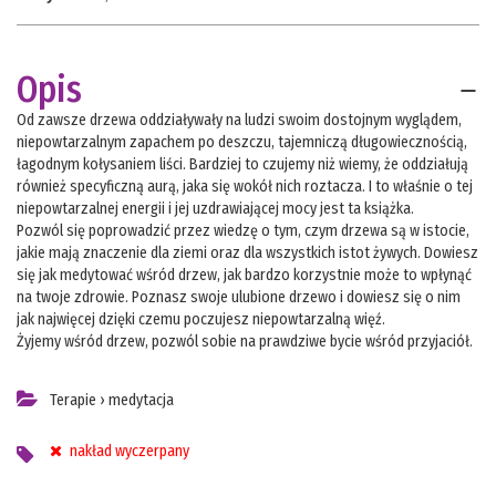
Opis
Od zawsze drzewa oddziaływały na ludzi swoim dostojnym wyglądem,
niepowtarzalnym zapachem po deszczu, tajemniczą długowiecznością,
łagodnym kołysaniem liści. Bardziej to czujemy niż wiemy, że oddziałują
również specyficzną aurą, jaka się wokół nich roztacza. I to właśnie o tej
niepowtarzalnej energii i jej uzdrawiającej mocy jest ta książka.
Pozwól się poprowadzić przez wiedzę o tym, czym drzewa są w istocie,
jakie mają znaczenie dla ziemi oraz dla wszystkich istot żywych. Dowiesz
się jak medytować wśród drzew, jak bardzo korzystnie może to wpłynąć
na twoje zdrowie. Poznasz swoje ulubione drzewo i dowiesz się o nim
jak najwięcej dzięki czemu poczujesz niepowtarzalną więź.
Żyjemy wśród drzew, pozwól sobie na prawdziwe bycie wśród przyjaciół.
Terapie
›
medytacja
nakład wyczerpany