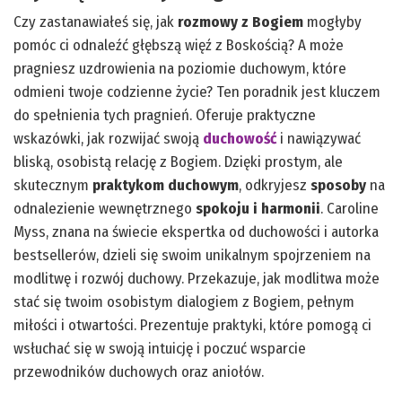
Czy zastanawiałeś się, jak
rozmowy z Bogiem
mogłyby
pomóc ci odnaleźć głębszą więź z Boskością? A może
pragniesz uzdrowienia na poziomie duchowym, które
odmieni twoje codzienne życie? Ten poradnik jest kluczem
do spełnienia tych pragnień. Oferuje praktyczne
wskazówki, jak rozwijać swoją
duchowość
i nawiązywać
bliską, osobistą relację z Bogiem. Dzięki prostym, ale
skutecznym
praktykom duchowym
, odkryjesz
sposoby
na
odnalezienie wewnętrznego
spokoju i harmonii
. Caroline
Myss, znana na świecie ekspertka od duchowości i autorka
bestsellerów, dzieli się swoim unikalnym spojrzeniem na
modlitwę i rozwój duchowy. Przekazuje, jak modlitwa może
stać się twoim osobistym dialogiem z Bogiem, pełnym
miłości i otwartości. Prezentuje praktyki, które pomogą ci
wsłuchać się w swoją intuicję i poczuć wsparcie
przewodników duchowych oraz aniołów.