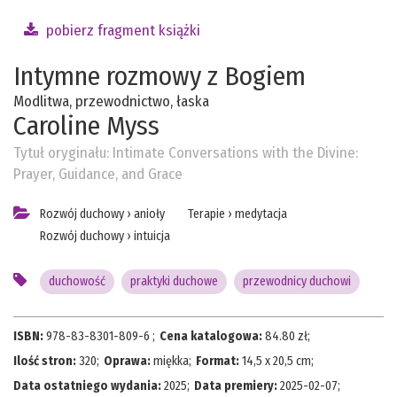
pobierz fragment książki
Intymne rozmowy z Bogiem
Modlitwa, przewodnictwo, łaska
Caroline Myss
Tytuł oryginału:
Intimate Conversations with the Divine:
Prayer, Guidance, and Grace
Rozwój duchowy
›
anioły
Terapie
›
medytacja
Rozwój duchowy
›
intuicja
duchowość
praktyki duchowe
przewodnicy duchowi
ISBN:
978-83-8301-809-6
;
Cena katalogowa:
84.80
zł;
Ilość stron:
320
;
Oprawa:
miękka
;
Format:
14,5 x 20,5 cm
;
Data ostatniego wydania:
2025
;
Data premiery:
2025-02-07
;