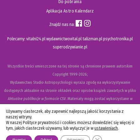
Do pobrania
Aplikacja Astro Kalendarz
Znajdź nas na:
Polecamy:
vitalni24.pl
wydawnictwovital.pl
talizman.pl
psychotronika.pl
superodzywianie.pl
Wszystkie treści umieszczone na tej stronie są chronione prawem autorskim
Copyright
1999-2026;
Wydawnictwo Studio Astropsychologii wyraża zgodę na wykorzystywanie
dostępnych aktualnie na stronie okładek oraz opisów książek zawartych w pliku
Aktualne publikacje w formacie CSV
. Materiały mogą zostać wykorzystane w
recenzjach książek, katalogach internetowych, bibliotecznych (OPAC) oraz
Używamy ciasteczek, aby zapewnić najlepszą jakość korzystania z
materiałach promujących legalną dystrybucję książek. Usunięcie materiału z ww.
naszej witryny.
W naszej Polityce prywatności i cookies możesz dowiedzieć się więcej o
strony internetowej, równoznaczne jest z cofnięciem udzielonej zgody.
tym, jakich ciasteczek używamy, lub wyłączyć je w
ustawieniach
.
Polityka prywatności i cookies
Zamknij panel powiadom