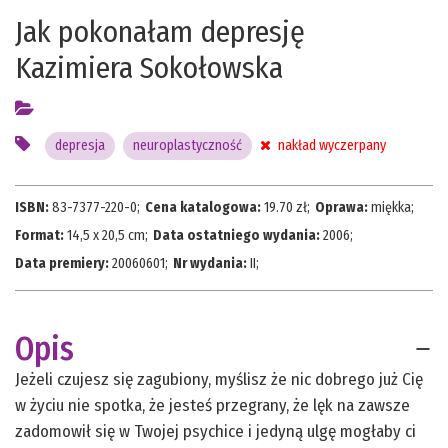
Jak pokonałam depresję
Kazimiera Sokołowska
depresja
neuroplastyczność
nakład wyczerpany
ISBN:
83-7377-220-0
;
Cena katalogowa:
19.70
zł;
Oprawa:
miękka
;
Format:
14,5 x 20,5 cm
;
Data ostatniego wydania:
2006
;
Data premiery:
20060601
;
Nr wydania:
II
;
Opis
Jeżeli czujesz się zagubiony, myślisz że nic dobrego już Cię
w życiu nie spotka, że jesteś przegrany, że lęk na zawsze
zadomowił się w Twojej psychice i jedyną ulgę mogłaby ci