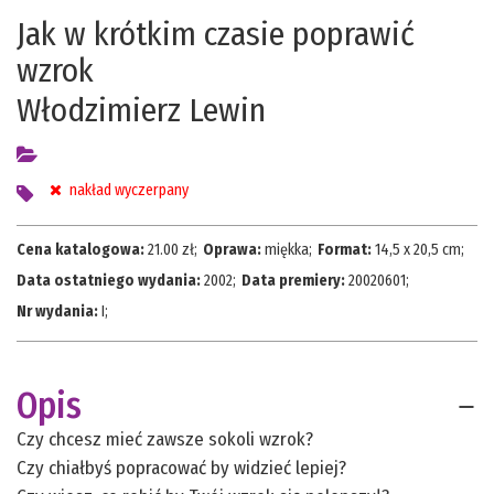
Jak w krótkim czasie poprawić
wzrok
Włodzimierz Lewin
nakład wyczerpany
Cena katalogowa:
21.00
zł;
Oprawa:
miękka
;
Format:
14,5 x 20,5 cm
;
Data ostatniego wydania:
2002
;
Data premiery:
20020601
;
Nr wydania:
I
;
Opis
Czy chcesz mieć zawsze sokoli wzrok?
Czy chiałbyś popracować by widzieć lepiej?