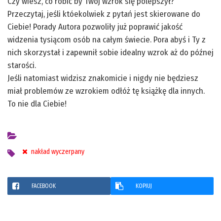
Czy wiesz, co robić by Twój wzrok się polepszył?
Przeczytaj, jeśli któekolwiek z pytań jest skierowane do
Ciebie! Porady Autora pozwoliły już poprawić jakość
widzenia tysiącom osób na całym świecie. Pora abyś i Ty z
nich skorzystał i zapewnił sobie idealny wzrok aż do późnej
starości.
Jeśli natomiast widzisz znakomicie i nigdy nie będziesz
miał problemów ze wzrokiem odłóż tę książkę dla innych.
To nie dla Ciebie!
nakład wyczerpany
FACEBOOK
KOPIUJ