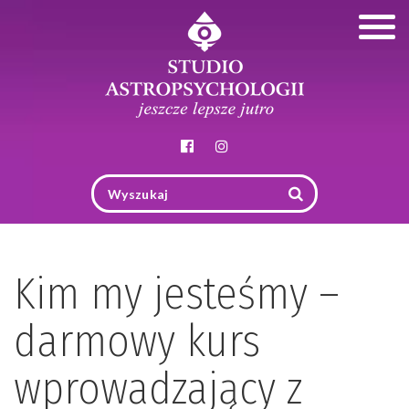
Togg
navig
Kim my jesteśmy –
darmowy kurs
wprowadzający z