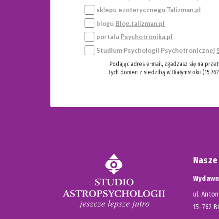
sklepu ezoterycznego
Talizman.pl
blogu
Blog.talizman.pl
portalu
Psychotronika.pl
Studium Psychologii Psychotronicznej
Podając adres e-mail, zgadzasz się na prze
tych domen z siedzibą w Białymstoku (15-762
Nasze
Wydawni
ul. Anton
15-762 B