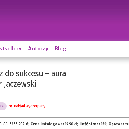
stsellery
Autorzy
Blog
z do sukcesu – aura
r Jaczewski
ra
nakład wyczerpany
8-83-7377-207-6
;
Cena katalogowa:
19.90
zł;
Ilość stron:
160
;
Oprawa:
mi