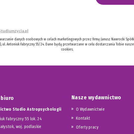
Studiumzycia.pl
twarzanie danych osobowych w celach marketingowych przez firmę Janusz Nawrocki Spółka
), ul. Antoniuk Fabryczny 55/24. Dane będą przetwarzane w celu dostarczania Tobie nasz
cookies.
Nasze wydawnictwo
 biuro
ctwo Studio Astropsychologii
O Wydawnictwie
Kontakt
iuk Fabryczny 55 lok. 24
iałystok, woj. podlaskie
Oferty pracy