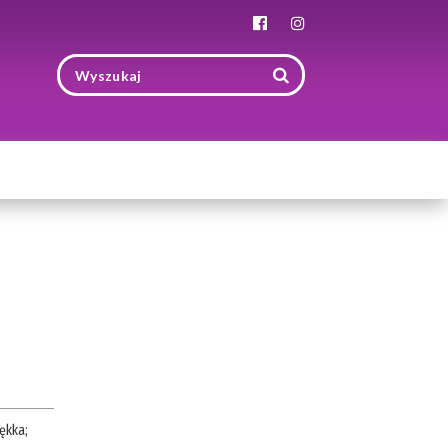
Toggle
navigation
ękka
;