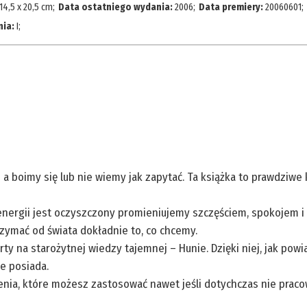
14,5 x 20,5 cm
;
Data ostatniego wydania:
2006
;
Data premiery:
20060601
;
nia:
I
;
 a boimy się lub nie wiemy jak zapytać. Ta książka to prawdziw
 energii jest oczyszczony promieniujemy szczęściem, spokojem i
ymać od świata dokładnie to, co chcemy.
arty na starożytnej wiedzy tajemnej – Hunie. Dzięki niej, jak po
e posiada.
ia, które możesz zastosować nawet jeśli dotychczas nie pracow