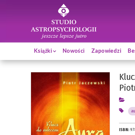
Książki
Nowości
Zapowiedzi
Be
Kluc
Piot
au
ISBN:
97