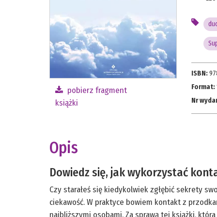
du
Su
ISBN:
97
Format:
pobierz fragment
Nr wyda
książki
Opis
Dowiedz się, jak wykorzystać konta
Czy starałeś się kiedykolwiek zgłębić sekrety swo
ciekawość. W praktyce bowiem kontakt z przodka
najbliższymi osobami. Za sprawą tej książki, któr