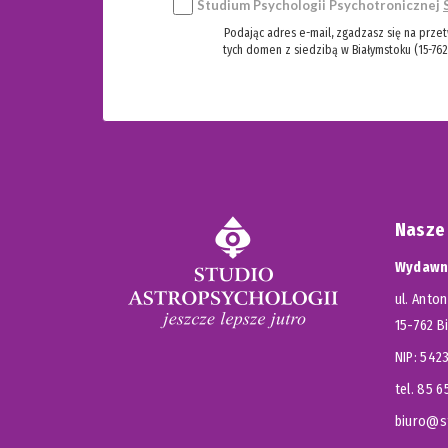
Studium Psychologii Psychotronicznej
Podając adres e-mail, zgadzasz się na prze
tych domen z siedzibą w Białymstoku (15-762
Nasze
Wydawni
ul. Anton
15-762 B
NIP: 54
tel. 85 
biuro@st