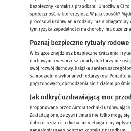
bezpieczny kontakt z przodkami. Umożliwią Ci to 
społeczność, w której żyjesz. W jaki sposób? Mąd
procesowi uzdrawiania rodziny, ma niebagatelny 
tym ryzyka zapadalności na choroby, ma duże z
Poznaj bezpieczne rytuały rodowe i
W książce znajdziesz bezpieczne ćwiczenia i rytu
duchowymi i wesprzesz zmarłych, którzy nie osią
swój rozwój duchowy. Książka zawiera szczegółowe
samodzielnie wykonanych ołtarzyków. Ponadto je
pogrzebowych, obchodzenia się z ciałem po śmier
Jak odkryć uzdrawiającą moc prz
Proponowane przez Autora techniki uzdrawiające
Zakładają one, że żywi i umarli nie tylko mogą si
dobrze, a stan ich ducha ma niebagatelny wpływ 
genealogicznego poprzez kontakt z przodkami.