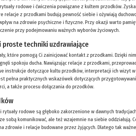
rytuały rodowe i ćwiczenia powiązane z kultem przodków. Zyskasz
re relacje z przodkami budują pewność siebie i ożywiają duchow
wpływ na zdrowie psychiczne i fizyczne. Przy okazji warto pamię
naczenie przy podejmowaniu ważnych wyborów życiowych.
 proste techniki uzdrawiające
ały, które pomogą Ci zainicjować kontakt z przodkami. Dzięki n
gnęli spokoju ducha. Nawiązując relacje z przodkami, przeprowa
 instrukcje dotyczące kultu przodków, interpretacji ich wizyt w
st pełna praktycznych wskazówek dotyczących przygotowywania s
ci, a także procesu dołączania do przodków.
odków
 i rytuały rodowe są głęboko zakorzenione w dawnych tradycjac
ę ze sobą komunikować, ale też wzajemnie na siebie oddziałują. C
na zdrowie i relacje budowane przez żyjących. Dlatego tak ważn