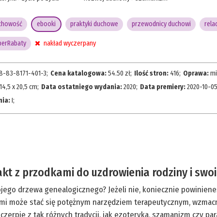
chowość
ebooki
praktyki duchowe
przewodnicy duchowi
rela
perRabaty
nakład wyczerpany
8-83-8171-401-3
;
Cena katalogowa:
54.50
zł;
Ilość stron:
416
;
Oprawa:
mi
14,5 x 20,5 cm
;
Data ostatniego wydania:
2020
;
Data premiery:
2020-10-0
nia:
I
;
kt z przodkami do uzdrowienia rodziny i swoi
jego drzewa genealogicznego? Jeżeli nie, koniecznie powinieneś 
mi może stać się potężnym narzędziem terapeutycznym, wzmacni
a czerpie z tak różnych tradycji, jak ezoteryka, szamanizm czy p