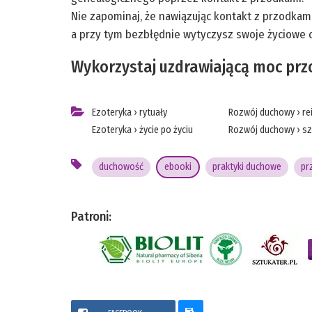
Nie zapominaj, że nawiązując kontakt z przodkami
a przy tym bezbłędnie wytyczysz swoje życiowe c
Wykorzystaj uzdrawiającą moc pr
Ezoteryka
›
rytuały
Rozwój duchowy
›
re
Ezoteryka
›
życie po życiu
Rozwój duchowy
›
s
duchowość
ebooki
praktyki duchowe
pr
Patroni: