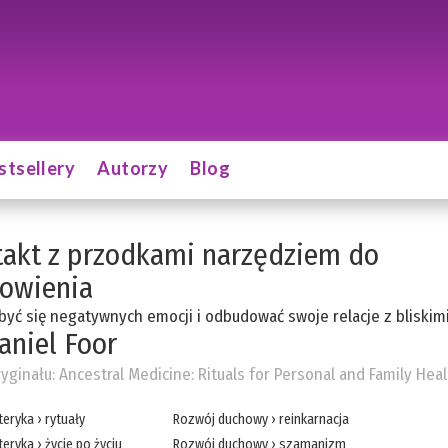
stsellery
Autorzy
Blog
akt z przodkami narzędziem do
owienia
być się negatywnych emocji i odbudować swoje relacje z bliskim
aniel Foor
ryginału:
Ancestral Medicine: Rituals for Personal and Family Heal
teryka
›
rytuały
Rozwój duchowy
›
reinkarnacja
teryka
›
życie po życiu
Rozwój duchowy
›
szamanizm