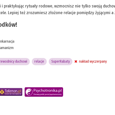
 i praktykując rytuały rodowe, wzmocnisz nie tylko swoją duchow
ele. Lepiej też zrozumiesz złożone relacje pomiędzy żyjącymi a
zodków!
inkarnacja
zamanizm
zewodnicy duchowi
relacje
SuperRabaty
nakład wyczerpany