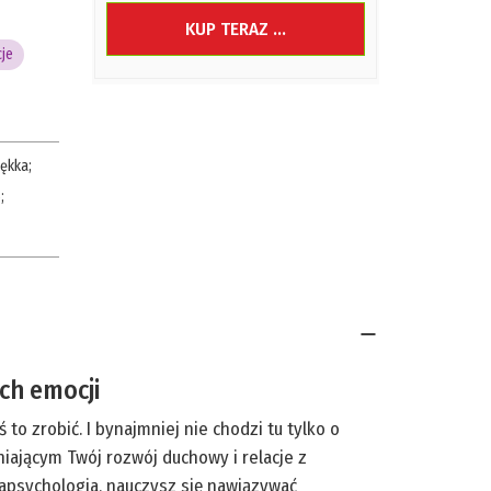
KUP TERAZ ...
cje
ękka
;
5
;
ch emocji
to zrobić. I bynajmniej nie chodzi tu tylko o
ającym Twój rozwój duchowy i relacje z
arapsychologia, nauczysz się nawiązywać