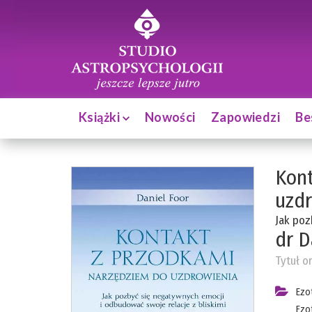
Książki
Nowości
Zapowiedzi
Be
Kont
uzdr
Jak poz
dr D
Tytuł o
Ezo
Ezo