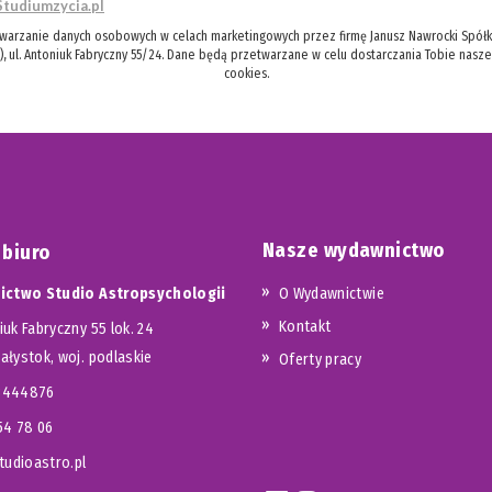
Studiumzycia.pl
twarzanie danych osobowych w celach marketingowych przez firmę Janusz Nawrocki Spółka
), ul. Antoniuk Fabryczny 55/24. Dane będą przetwarzane w celu dostarczania Tobie nasz
cookies.
Nasze wydawnictwo
 biuro
ctwo Studio Astropsychologii
O Wydawnictwie
Kontakt
iuk Fabryczny 55 lok. 24
iałystok, woj. podlaskie
Oferty pracy
23444876
654 78 06
udioastro.pl