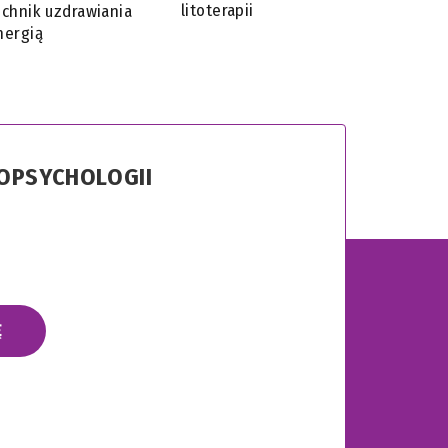
litoterapii
echnik uzdrawiania
nergią
ROPSYCHOLOGII
Ę