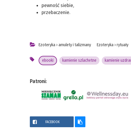
pewność siebie,
przebaczenie.
Ezoteryka
›
amulety i talizmany
Ezoteryka
›
rytuały
ebooki
kamienie szlachetne
kamienie uzdra
Patroni:
FACEBOOK