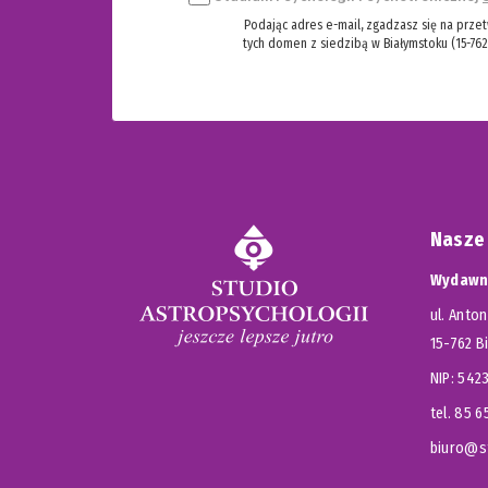
Podając adres e-mail, zgadzasz się na prze
tych domen z siedzibą w Białymstoku (15-762
Nasze
Wydawni
ul. Anton
15-762 B
NIP: 54
tel. 85 
biuro@st