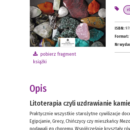
e
ISBN:
97
Format:
Nr wyda
pobierz fragment
książki
Opis
Litoterapia czyli uzdrawianie kami
Praktycznie wszystkie starożytne cywilizacje doce
Egipcjanie, Grecy, Chińczycy czy mieszkańcy Mezo
podawali go choremu. Współcześnie kryształy ró