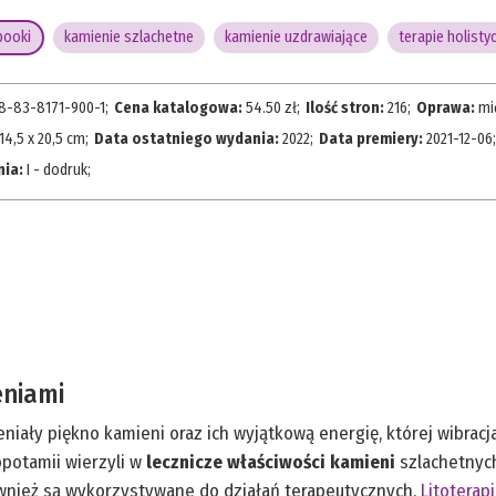
booki
kamienie szlachetne
kamienie uzdrawiające
terapie holisty
8-83-8171-900-1
;
Cena katalogowa:
54.50
zł;
Ilość stron:
216
;
Oprawa:
mi
14,5 x 20,5 cm
;
Data ostatniego wydania:
2022
;
Data premiery:
2021-12-06
;
nia:
I - dodruk
;
eniami
niały piękno kamieni oraz ich wyjątkową energię, której wibracj
potamii wierzyli w
lecznicze właściwości kamieni
szlachetnych
wnież są wykorzystywane do działań terapeutycznych.
Litoterap