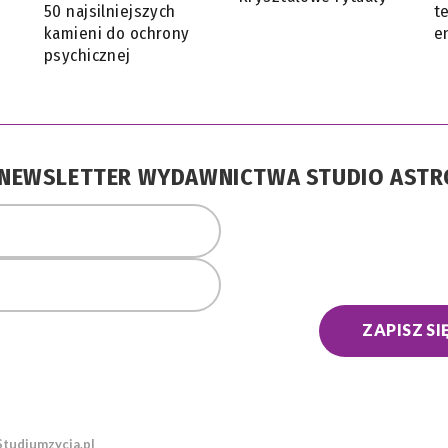
50 najsilniejszych
t
kamieni do ochrony
e
psychicznej
A NEWSLETTER WYDAWNICTWA STUDIO AST
ZAPISZ SI
Studiumzycia.pl