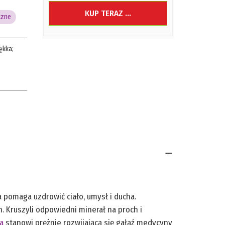
KUP TERAZ ...
czne
ękka
;
a pomaga uzdrowić ciało, umysł i ducha.
. Kruszyli odpowiedni minerał na proch i
ia
stanowi prężnie rozwijającą się gałąź medycyny