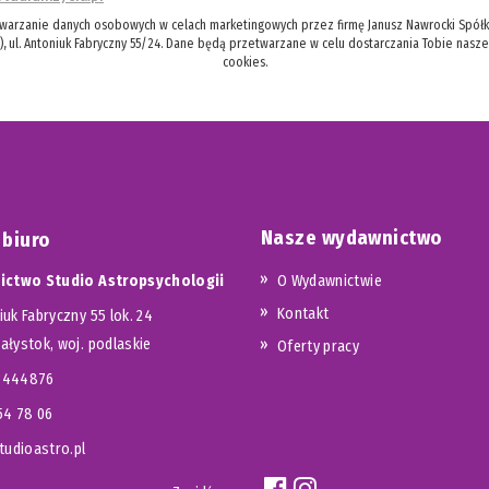
twarzanie danych osobowych w celach marketingowych przez firmę Janusz Nawrocki Spółka
), ul. Antoniuk Fabryczny 55/24. Dane będą przetwarzane w celu dostarczania Tobie nasz
cookies.
Nasze wydawnictwo
 biuro
ctwo Studio Astropsychologii
O Wydawnictwie
Kontakt
iuk Fabryczny 55 lok. 24
iałystok, woj. podlaskie
Oferty pracy
23444876
654 78 06
udioastro.pl