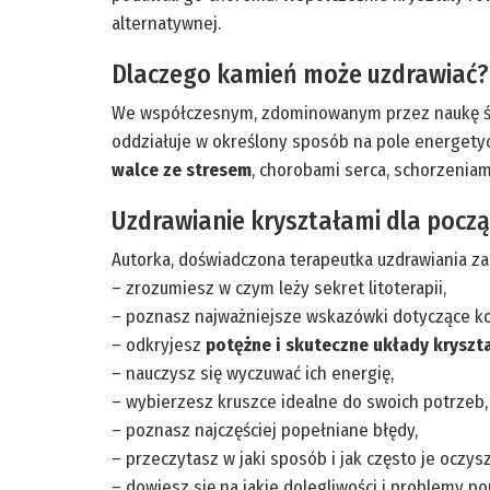
alternatywnej.
Dlaczego kamień może uzdrawiać?
We współczesnym, zdominowanym przez naukę świec
oddziałuje w określony sposób na pole energetycz
walce ze stresem
, chorobami serca, schorzeniami
Uzdrawianie kryształami dla począ
Autorka, doświadczona terapeutka uzdrawiania za
– zrozumiesz w czym leży sekret litoterapii,
– poznasz najważniejsze wskazówki dotyczące ko
– odkryjesz
potężne i skuteczne układy kryszt
– nauczysz się wyczuwać ich energię,
– wybierzesz kruszce idealne do swoich potrzeb,
– poznasz najczęściej popełniane błędy,
– przeczytasz w jaki sposób i jak często je oczys
– dowiesz się na jakie dolegliwości i problemy p