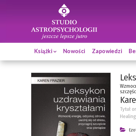
Książki
Nowości
Zapowiedzi
Be
Leks
Wzmocni
szczęśc
Kare
Tytuł o
Healing
Ezo