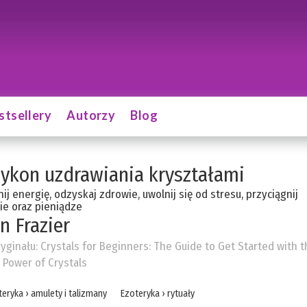
stsellery
Autorzy
Blog
ykon uzdrawiania kryształami
j energię, odzyskaj zdrowie, uwolnij się od stresu, przyciągnij
ie oraz pieniądze
n Frazier
ryginału:
Crystals for Beginners: The Guide to Get Started with t
 Power of Crystals
teryka
›
amulety i talizmany
Ezoteryka
›
rytuały