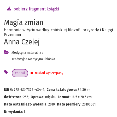
pobierz fragment książki
Magia zmian
Harmonia w życiu według chińskiej filozofii przyrody i Księgi
Przemian
Anna Czelej
Medycyna naturalna
›
Tradycyjna Medycyna Chińska
ebooki
nakład wyczerpany
ISBN:
978-83-7377-434-6
;
Cena katalogowa:
34.30
zł;
Ilość stron:
256
;
Oprawa:
miękka
;
Format:
14,5 x 20,5 cm
;
Data ostatniego wydania:
2010
;
Data premiery:
20100601
;
Nr wydania:
I
;