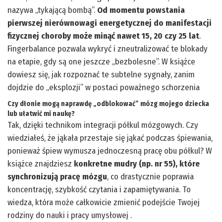
nazywa „tykającą bombą”.
Od momentu powstania
pierwszej nierównowagi energetycznej do manifestacji
fizycznej choroby może minąć nawet 15, 20 czy 25 lat
.
Fingerbalance pozwala wykryć i zneutralizować te blokady
na etapie, gdy są one jeszcze „bezbolesne”. W książce
dowiesz się, jak rozpoznać te subtelne sygnały, zanim
dojdzie do „eksplozji” w postaci poważnego schorzenia
Czy dłonie mogą naprawdę „odblokować” mózg mojego dziecka
lub ułatwić mi naukę?
Tak, dzięki technikom integracji półkul mózgowych. Czy
wiedziałeś, że jąkała przestaje się jąkać podczas śpiewania,
ponieważ śpiew wymusza jednoczesną pracę obu półkul? W
książce znajdziesz
konkretne mudry (np. nr 55), które
synchronizują pracę mózgu
, co drastycznie poprawia
koncentrację, szybkość czytania i zapamiętywania. To
wiedza, która może całkowicie zmienić podejście Twojej
rodziny do nauki i pracy umysłowej .