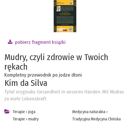
pobierz fragment książki
Mudry, czyli zdrowie w Twoich
rękach
Kompletny przewodnik po jodze dłoni
Kim da Silva
Tytuł oryginału:
Gesundheit in unseren Händen: Mit Mudras
zu mehr Lebenskraft
Terapie
›
joga
Medycyna naturalna
›
Terapie
›
mudry
Tradycyjna Medycyna Chińska