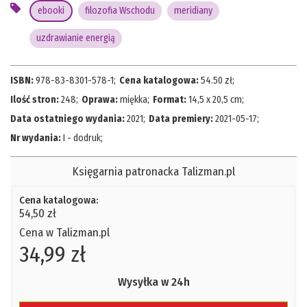
ebooki
filozofia Wschodu
meridiany
uzdrawianie energią
ISBN:
978-83-8301-578-1
;
Cena katalogowa:
54.50
zł;
Ilość stron:
248
;
Oprawa:
miękka
;
Format:
14,5 x 20,5 cm
;
Data ostatniego wydania:
2021
;
Data premiery:
2021-05-17
;
Nr wydania:
I - dodruk
;
Księgarnia patronacka Talizman.pl
Cena katalogowa:
54,50 zł
Cena w Talizman.pl
34,99 zł
Wysyłka w 24h