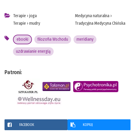
Terapie
›
joga
Medycyna naturalna
›
Terapie
›
mudry
Tradycyjna Medycyna Chińska
ebooki
filozofia Wschodu
meridiany
uzdrawianie energią
Patroni:
FACEBOOK
KOPIUJ