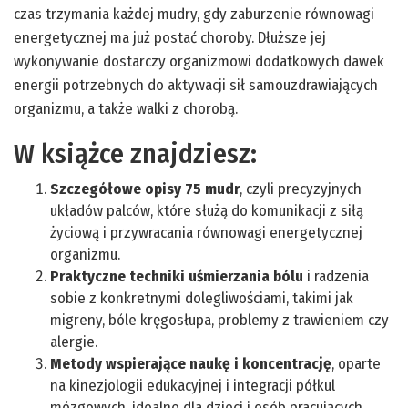
czas trzymania każdej mudry, gdy zaburzenie równowagi
energetycznej ma już postać choroby. Dłuższe jej
wykonywanie dostarczy organizmowi dodatkowych dawek
energii potrzebnych do aktywacji sił samouzdrawiających
organizmu, a także walki z chorobą.
W książce znajdziesz:
Szczegółowe opisy 75 mudr
, czyli precyzyjnych
układów palców, które służą do komunikacji z siłą
życiową i przywracania równowagi energetycznej
organizmu.
Praktyczne techniki uśmierzania bólu
i radzenia
sobie z konkretnymi dolegliwościami, takimi jak
migreny, bóle kręgosłupa, problemy z trawieniem czy
alergie.
Metody wspierające naukę i koncentrację
, oparte
na kinezjologii edukacyjnej i integracji półkul
mózgowych, idealne dla dzieci i osób pracujących