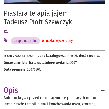
Prastara terapia jajem
Tadeusz Piotr Szewczyk
terapie naturalne
nakład wyczerpany
ISBN:
9788373772854
;
Cena katalogowa:
14.90
zł;
Ilość stron:
83
;
Oprawa:
miękka
;
Data ostatniego wydania:
2007
;
Data premiery:
20070601
;
Opis
Autor odkrywa przed nami tajemnice prastarych metod
leczniczych: terapii jajem i konchowania uszu, które są