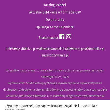
Katalog książek
Aktualne publikacje w formacie CSV
Do pobrania
Aplikacja Astro Kalendarz
Znajdź nas na:
Polecamy:
vitalni24.pl
wydawnictwovital.pl
talizman.pl
psychotronika.pl
superodzywianie.pl
Wszystkie treści umieszczone na tej stronie są chronione prawem autorskim
Copyright
1999-2026;
Wydawnictwo Studio Astropsychologii wyraża zgodę na wykorzystywanie
dostępnych aktualnie na stronie okładek oraz opisów książek zawartych w pliku
Aktualne publikacje w formacie CSV
. Materiały mogą zostać wykorzystane w
recenzjach książek, katalogach internetowych, bibliotecznych (OPAC) oraz
Używamy ciasteczek, aby zapewnić najlepszą jakość korzystania z
materiałach promujących legalną dystrybucję książek. Usunięcie materiału z ww.