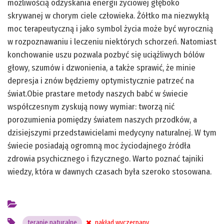
możliwością odzyskania energii życiowej głęboko
skrywanej w chorym ciele człowieka. Żółtko ma niezwykłą
moc terapeutyczną i jako symbol życia może być wyrocznią
w rozpoznawaniu i leczeniu niektórych schorzeń. Natomiast
konchowanie uszu pozwala pozbyć się uciążliwych bólów
głowy, szumów i dzwonienia, a także sprawić, że minie
depresja i znów będziemy optymistycznie patrzeć na
świat.Obie prastare metody naszych babć w świecie
współczesnym zyskują nowy wymiar: tworzą nić
porozumienia pomiędzy światem naszych przodków, a
dzisiejszymi przedstawicielami medycyny naturalnej. W tym
świecie posiadają ogromną moc życiodajnego źródła
zdrowia psychicznego i fizycznego. Warto poznać tajniki
wiedzy, która w dawnych czasach była szeroko stosowana.
terapie naturalne
nakład wyczerpany