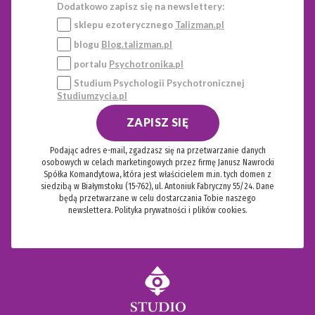
Dodatkowo zapisz się na newslettery:
sklepu ezoterycznego
Talizman.pl
blogu
Blog.talizman.pl
portalu
Psychotronika.pl
Studium Psychologii Psychotronicznej
Studiumzycia.pl
ZAPISZ SIĘ
Podając adres e-mail, zgadzasz się na przetwarzanie danych
osobowych w celach marketingowych przez firmę Janusz Nawrocki
Spółka Komandytowa, która jest właścicielem m.in. tych domen z
siedzibą w Białymstoku (15-762), ul. Antoniuk Fabryczny 55/24. Dane
będą przetwarzane w celu dostarczania Tobie naszego
newslettera.
Polityka prywatności i plików cookies.