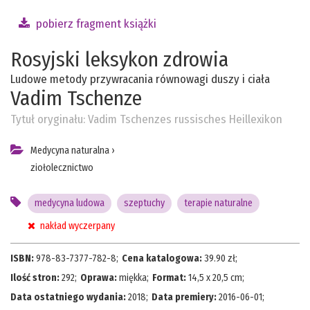
pobierz fragment książki
Rosyjski leksykon zdrowia
Ludowe metody przywracania równowagi duszy i ciała
Vadim Tschenze
Tytuł oryginału:
Vadim Tschenzes russisches Heillexikon
Medycyna naturalna
›
ziołolecznictwo
medycyna ludowa
szeptuchy
terapie naturalne
nakład wyczerpany
ISBN:
978-83-7377-782-8
;
Cena katalogowa:
39.90
zł;
Ilość stron:
292
;
Oprawa:
miękka
;
Format:
14,5 x 20,5 cm
;
Data ostatniego wydania:
2018
;
Data premiery:
2016-06-01
;