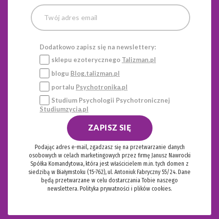
Dodatkowo zapisz się na newslettery:
sklepu ezoterycznego
Talizman.pl
blogu
Blog.talizman.pl
portalu
Psychotronika.pl
Studium Psychologii Psychotronicznej
Studiumzycia.pl
ZAPISZ SIĘ
Podając adres e-mail, zgadzasz się na przetwarzanie danych
osobowych w celach marketingowych przez firmę Janusz Nawrocki
Spółka Komandytowa, która jest właścicielem m.in. tych domen z
siedzibą w Białymstoku (15-762), ul. Antoniuk Fabryczny 55/24. Dane
będą przetwarzane w celu dostarczania Tobie naszego
newslettera.
Polityka prywatności i plików cookies.