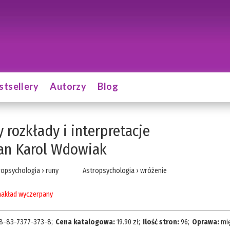
stsellery
Autorzy
Blog
 rozkłady i interpretacje
an Karol Wdowiak
ropsychologia
›
runy
Astropsychologia
›
wróżenie
akład wyczerpany
8-83-7377-373-8
;
Cena katalogowa:
19.90
zł;
Ilość stron:
96
;
Oprawa:
mi