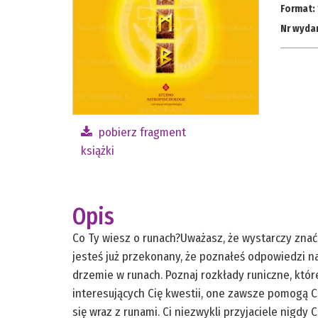
Format:
Nr wyda
pobierz fragment
książki
Opis
Co Ty wiesz o runach?Uważasz, że wystarczy znać
jesteś już przekonany, że poznałeś odpowiedzi na 
drzemie w runach. Poznaj rozkłady runiczne, któr
interesujących Cię kwestii, one zawsze pomogą Ci
się wraz z runami. Ci niezwykli przyjaciele nigdy 