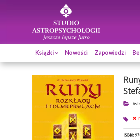
Książki
Nowości
Zapowiedzi
Be
Runy
Stef
Ast
n
ISBN:
97