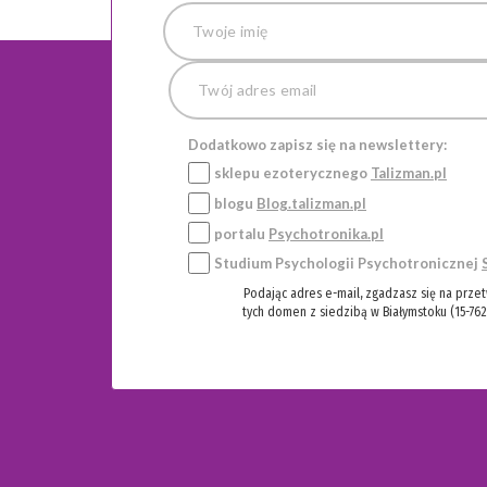
Dodatkowo zapisz się na newslettery:
sklepu ezoterycznego
Talizman.pl
blogu
Blog.talizman.pl
portalu
Psychotronika.pl
Studium Psychologii Psychotronicznej
Podając adres e-mail, zgadzasz się na prze
tych domen z siedzibą w Białymstoku (15-762