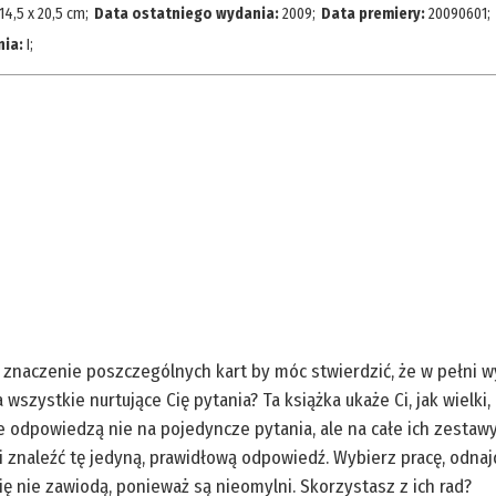
14,5 x 20,5 cm
;
Data ostatniego wydania:
2009
;
Data premiery:
20090601
;
nia:
I
;
 znaczenie poszczególnych kart by móc stwierdzić, że w pełni 
wszystkie nurtujące Cię pytania? Ta książka ukaże Ci, jak wielki,
e odpowiedzą nie na pojedyncze pytania, ale na całe ich zestawy
 znaleźć tę jedyną, prawidłową odpowiedź. Wybierz pracę, odnaj
Cię nie zawiodą, ponieważ są nieomylni. Skorzystasz z ich rad?