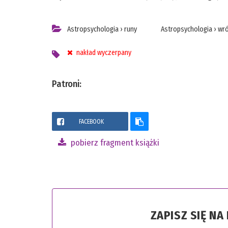
Astropsychologia
›
runy
Astropsychologia
›
wró
nakład wyczerpany
Patroni:
FACEBOOK
pobierz fragment książki
ZAPISZ SIĘ N