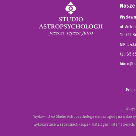
Nasze
Wydawni
ul. Anton
15-762 B
NIP: 54
tel. 85 
biuro@st
Pole
Wszyst
Wydawnictwo Studio Astropsychologii wyraża zgodę na wykorzys
wykorzystane w recenzjach książek, katalogach internetowych, b