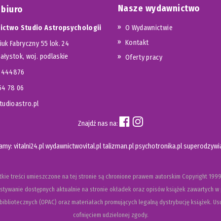
Nasze wydawnictwo
 biuro
ctwo Studio Astropsychologii
O Wydawnictwie
Kontakt
iuk Fabryczny 55 lok. 24
iałystok, woj. podlaskie
Oferty pracy
23444876
654 78 06
udioastro.pl
Znajdź nas na:
camy:
vitalni24.pl
wydawnictwovital.pl
talizman.pl
psychotronika.pl
superodzywia
kie treści umieszczone na tej stronie są chronione prawem autorskim
Copyright
1999
tywanie dostępnych aktualnie na stronie okładek oraz opisów książek zawartych w 
ibliotecznych (OPAC) oraz materiałach promujących legalną dystrybucję książek. Usu
cofnięciem udzielonej zgody.