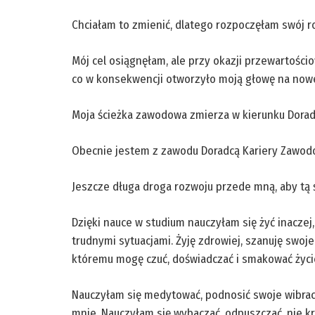
Chciałam to zmienić, dlatego rozpoczęłam swój r
Mój cel osiągnęłam, ale przy okazji przewartości
co w konsekwencji otworzyło moją głowę na nowe
Moja ścieżka zawodowa zmierza w kierunku Doradc
Obecnie jestem z zawodu Doradcą Kariery Zawodo
Jeszcze długa droga rozwoju przede mną, aby tą ś
Dzięki nauce w studium nauczyłam się żyć inaczej, 
trudnymi sytuacjami. Żyję zdrowiej, szanuję swoj
któremu mogę czuć, doświadczać i smakować życi
Nauczyłam się medytować, podnosić swoje wibracje
mnie. Nauczyłam się wybaczać, odpuszczać, nie k