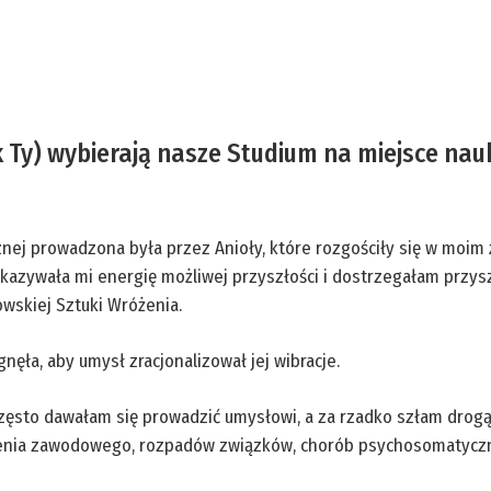
k Ty) wybierają nasze Studium na miejsce nau
nej prowadzona była przez Anioły, które rozgościły się w moim 
okazywała mi energię możliwej przyszłości i dostrzegałam przys
wskiej Sztuki Wróżenia.
gnęła, aby umysł zracjonalizował jej wibracje.
zęsto dawałam się prowadzić umysłowi, a za rzadko szłam drogą
palenia zawodowego, rozpadów związków, chorób psychosomatycz