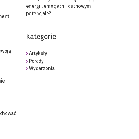
energii, emocjach i duchowym
potencjale?
ment,
Kategorie
swoją
Artykuły
Porady
Wydarzenia
nie
zachować