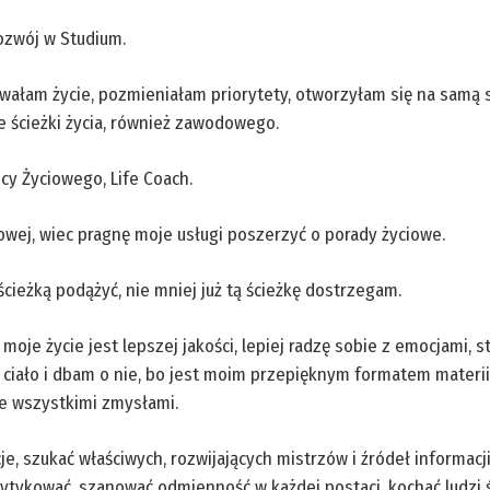
ozwój w Studium.
owałam życie, pozmieniałam priorytety, otworzyłam się na samą s
 ścieżki życia, również zawodowego.
y Życiowego, Life Coach.
wej, wiec pragnę moje usługi poszerzyć o porady życiowe.
cieżką podążyć, nie mniej już tą ścieżkę dostrzegam.
moje życie jest lepszej jakości, lepiej radzę sobie z emocjami, s
e ciało i dbam o nie, bo jest moim przepięknym formatem materii,
e wszystkimi zmysłami.
, szukać właściwych, rozwijających mistrzów i źródeł informacj
rytykować, szanować odmienność w każdej postaci, kochać ludzi 