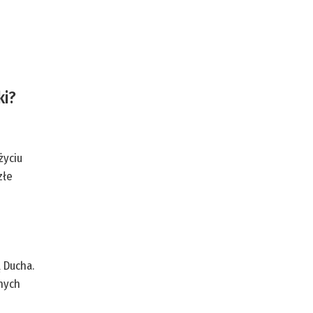
ki?
życiu
złe
 Ducha.
nych