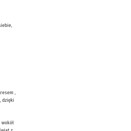
iebie,
tresem ,
 dzięki
i wokół
świat z