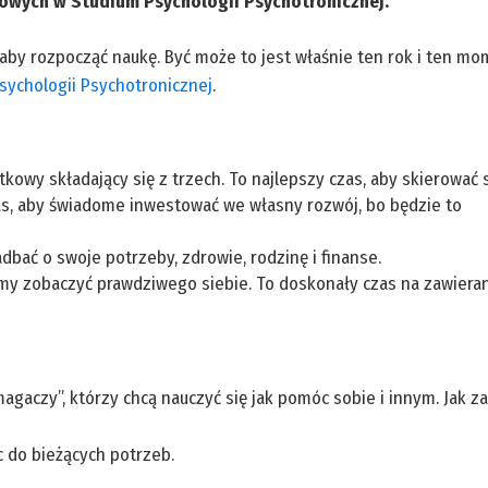
wych w Studium Psychologii Psychotronicznej.
 aby rozpocząć naukę. Być może to jest właśnie ten rok i ten mo
sychologii Psychotronicznej
.
kowy składający się z trzech. To najlepszy czas, aby skierować 
as, aby świadome inwestować we własny rozwój, bo będzie to
bać o swoje potrzeby, zdrowie, rodzinę i finanse.
my zobaczyć prawdziwego siebie. To doskonały czas na zawiera
agaczy”, którzy chcą nauczyć się jak pomóc sobie i innym. Jak 
 do bieżących potrzeb.