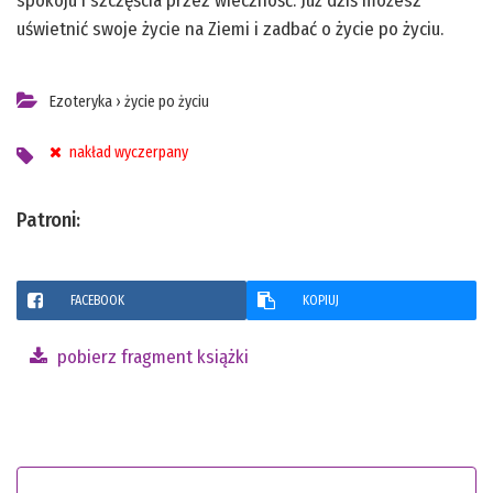
spokoju i szczęścia przez wieczność. Już dziś możesz
uświetnić swoje życie na Ziemi i zadbać o życie po życiu.
Ezoteryka
›
życie po życiu
nakład wyczerpany
Patroni:
FACEBOOK
KOPIUJ
pobierz fragment książki