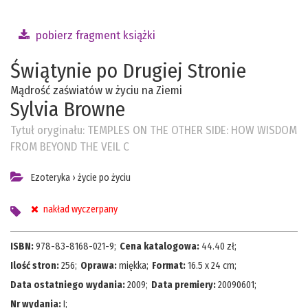
pobierz fragment książki
Świątynie po Drugiej Stronie
Mądrość zaświatów w życiu na Ziemi
Sylvia Browne
Tytuł oryginału:
TEMPLES ON THE OTHER SIDE: HOW WISDOM
FROM BEYOND THE VEIL C
Ezoteryka
›
życie po życiu
nakład wyczerpany
ISBN:
978-83-8168-021-9
;
Cena katalogowa:
44.40
zł;
Ilość stron:
256
;
Oprawa:
miękka
;
Format:
16.5 x 24 cm
;
Data ostatniego wydania:
2009
;
Data premiery:
20090601
;
Nr wydania:
I
;