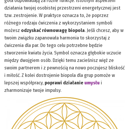
goła odpowiadają za różne funkcje. Istotnym aspektem
działania twojej osobistej przestrzeni energetycznej jest
tzw. zestrojenie. W praktyce oznacza to, że poprzez
różnego rodzaju ćwiczenia z wykorzystaniem symboli
możesz
odzyskać równowagę biopola
. Jeśli chcesz, aby w
twoim związku zapanowała harmonia to skorzystaj z
ćwiczenia dla par. Do tego celu potrzebne będzie
stworzenie kwiatu życia. Symbol oznacza głębokie uczucie
między dwojgiem osób. Dzięki temu zacieśnisz więź ze
swoim partnerem i z pewnością na nowo poczujesz bliskość
i miłość. Z kolei dostrojenie biopola dla grup pomoże w
lepszej współpracy,
poprawi działanie
umysłu
i
zharmonizuje twoje impulsy.