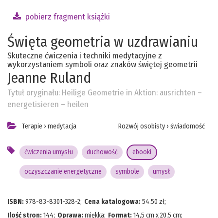
pobierz fragment książki
Święta geometria w uzdrawianiu
Skuteczne ćwiczenia i techniki medytacyjne z
wykorzystaniem symboli oraz znaków świętej geometrii
Jeanne Ruland
Tytuł oryginału:
Heilige Geometrie in Aktion: ausrichten –
energetisieren – heilen
Terapie
›
medytacja
Rozwój osobisty
›
świadomość
ćwiczenia umysłu
duchowość
ebooki
oczyszczanie energetyczne
symbole
umysł
ISBN:
978-83-8301-328-2
;
Cena katalogowa:
54.50
zł;
Ilość stron:
144
;
Oprawa:
miękka
;
Format:
14,5 cm x 20,5 cm
;