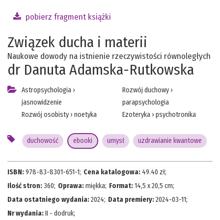
pobierz fragment książki
Związek ducha i materii
Naukowe dowody na istnienie rzeczywistości równoległych
dr Danuta Adamska-Rutkowska
Astropsychologia
›
Rozwój duchowy
›
jasnowidzenie
parapsychologia
Rozwój osobisty
›
noetyka
Ezoteryka
›
psychotronika
duchowość
ebooki
umysł
uzdrawianie kwantowe
ISBN:
978-83-8301-651-1
;
Cena katalogowa:
49.40
zł;
Ilość stron:
360
;
Oprawa:
miękka
;
Format:
14,5 x 20,5 cm
;
Data ostatniego wydania:
2024
;
Data premiery:
2024-03-11
;
Nr wydania:
II - dodruk
;