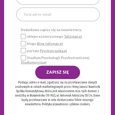
Dodatkowo zapisz się na newslettery:
sklepu ezoterycznego
Talizman.pl
blogu
Blog.talizman.pl
portalu
Psychotronika.pl
Studium Psychologii Psychotronicznej
Studiumzycia.pl
ZAPISZ SIĘ
Podając adres e-mail, zgadzasz się na przetwarzanie danych
osobowych w celach marketingowych przez firmę Janusz Nawrocki
Spółka Komandytowa, która jest właścicielem m.in. tych domen z
siedzibą w Białymstoku (15-762), ul. Antoniuk Fabryczny 55/24. Dane
będą przetwarzane w celu dostarczania Tobie naszego
newslettera.
Polityka prywatności i plików cookies.