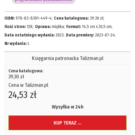
ISBN:
978-83-8301-449-4
;
Cena katalogowa:
39.30
zł;
Ilość stron:
128
;
Oprawa:
miękka
;
Format:
14,5 cm x 20,5 cm
;
Data ostatniego wydania:
2023
;
Data premiery:
2023-07-24
;
Nr wydania:
I
;
Księgarnia patronacka Talizman.pl
Cena katalogowa:
39,30 zł
Cena w Talizman.pl
24,53 zł
Wysyłka w 24h
KUP TERAZ ...