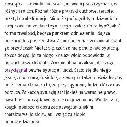
zewnątrz — w wielu miejscach, na wielu płaszczyznach, w
różnych rolach. Poznał różne praktyki duchowe, terapie,
praktykował afirmacje. Mimo że poświęcił tym działaniom
swój czas, nie znalazł tego, czego szukał. Co to było? Jakaś
forma trwałości, będąca punktem odniesienia i dająca
poczucie bezpieczeństwa. Zanim to jednak zrozumiał, świat
go przytłaczał. Miotał się, czuł, że nie panuje nad sytuacją,
że coś decyduje za niego. Znalazł wiele odpowiedzi w
prawach wszechświata. Zrozumiał na przykład, dlaczego
przyciągnął
pewne sytuacje i ludzi. Stało się dla niego
jasne, że odrzucając siebie, z zewnątrz także doświadczymy
odrzucenia. Oznacza to, że przyciągniemy ludzi, którzy nas
odrzucą. Za każdą sytuacją stoi jakieś uniwersalne prawo,
nawet jeśli początkowo go nie rozpoznajemy. Wiedza z tej
książki pomoże ci dostrzec powiązania, jakimi
charakteryzuje się świat, i wziąć za siebie
odpowiedzialność.