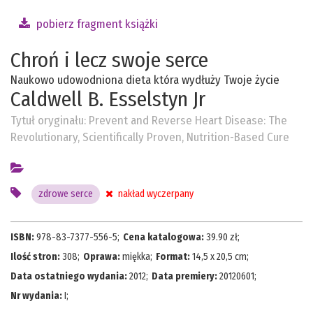
pobierz fragment książki
Chroń i lecz swoje serce
Naukowo udowodniona dieta która wydłuży Twoje życie
Caldwell B. Esselstyn Jr
Tytuł oryginału:
Prevent and Reverse Heart Disease: The
Revolutionary, Scientifically Proven, Nutrition-Based Cure
zdrowe serce
nakład wyczerpany
ISBN:
978-83-7377-556-5
;
Cena katalogowa:
39.90
zł;
Ilość stron:
308
;
Oprawa:
miękka
;
Format:
14,5 x 20,5 cm
;
Data ostatniego wydania:
2012
;
Data premiery:
20120601
;
Nr wydania:
I
;