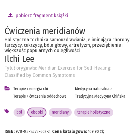
pobierz fragment książki
Ćwiczenia meridianów
Holistyczna technika samouzdrawiania, eliminująca choroby
tarczycy, cukrzycę, bóle głowy, artretyzm, przeziębienie i
większość popularnych dolegliwości
Ilchi Lee
Tytuł oryginału:
Meridian Exercise for Self-Healing:
Classified by Common Symptoms
Terapie
›
energia chi
Medycyna naturalna
›
Terapie
›
ćwiczenia oddechowe
Tradycyjna Medycyna Chińska
ból
ebooki
meridiany
terapie holistyczne
ISBN:
978-83-8272-602-2
;
Cena katalogowa:
109.90
zł;