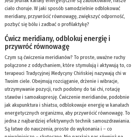
Jeśli jednak kanały energetyczne są zablokowane, nasze
ciało choruje. W jaki sposób samodzielnie odblokować
meridiany, przywrócić równowagę, zwiększyć odporność,
pozbyć się bólu i zadbać o profilaktykę?
Ćwicz meridiany, odblokuj energię i
przywróć równowagę
Czym są ćwiczenia meridianów? To proste, uważne ruchy
połączone z oddychaniem, które stymulują i aktywują to, co
terapeuci Tradycyjnej Medycyny Chińskiej nazywają chi w
Twoim ciele. Obejmują rozciąganie, drżenie i wibracje,
utrzymywanie pozycji, ruch podobny do tai chi, rotację
stawów i samoakupresję. Ćwiczenie meridianów, podobnie
jak akupunktura i shiatsu, odblokowuje energię w kanałach
energetycznych organizmu, aby przywrócić równowagę. To
jedna z najbardziej efektywnych technik samouzdrawiania.
Są łatwe do nauczenia, proste do wykonania i – co
najważniejsze – skuteczne. Nie narażają nas również na