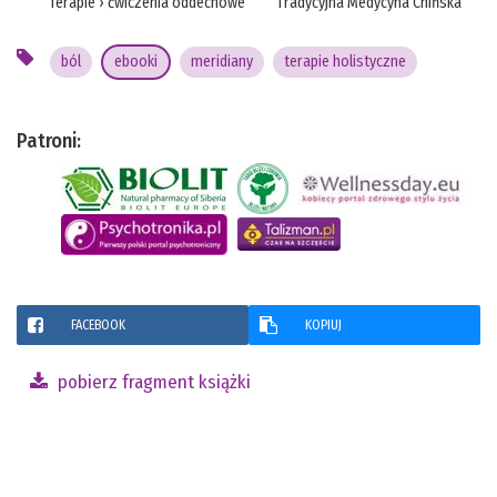
Terapie
›
ćwiczenia oddechowe
Tradycyjna Medycyna Chińska
ból
ebooki
meridiany
terapie holistyczne
Patroni:
FACEBOOK
KOPIUJ
pobierz fragment książki