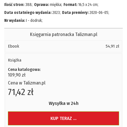
Ilość stron:
388
;
Oprawa:
miękka
;
Format:
16,5 x 24 cm
;
Data ostatniego wydania:
2023
;
Data premiery:
2020-06-05
;
Nr wydania:
I - dodruk
;
Księgarnia patronacka Talizman.pl
Ebook
54,91 zł
Książka
Cena katalogowa:
109,90 zł
Cena w Talizman.pl
71,42 zł
Wysyłka w 24h
KUP TERAZ ...