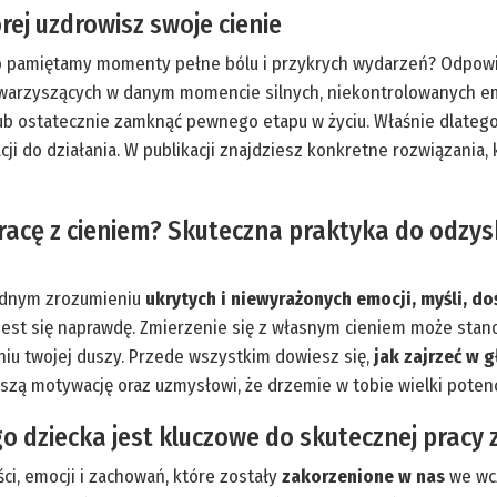
rej uzdrowisz swoje cienie
o pamiętamy momenty pełne bólu i przykrych wydarzeń? Odpowie
towarzyszących w danym momencie silnych, niekontrolowanych emo
b ostatecznie zamknąć pewnego etapu w życiu. Właśnie dlatego 
ji do działania. W publikacji znajdziesz konkretne rozwiązania
pracę z cieniem? Skuteczna praktyka do odzys
ładnym zrozumieniu
ukrytych i niewyrażonych emocji, myśli, d
 jest się naprawdę. Zmierzenie się z własnym cieniem może stan
iu twojej duszy. Przede wszystkim dowiesz się,
jak zajrzeć w g
szą motywację oraz uzmysłowi, że drzemie w tobie wielki potenc
dziecka jest kluczowe do skutecznej pracy 
i, emocji i zachowań, które zostały
zakorzenione w nas
we wcz