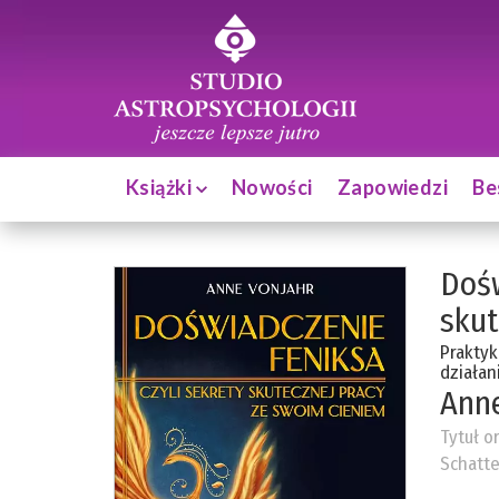
Książki
Nowości
Zapowiedzi
Be
Dośw
skut
Praktyk
działan
Anne
Tytuł o
Schatte