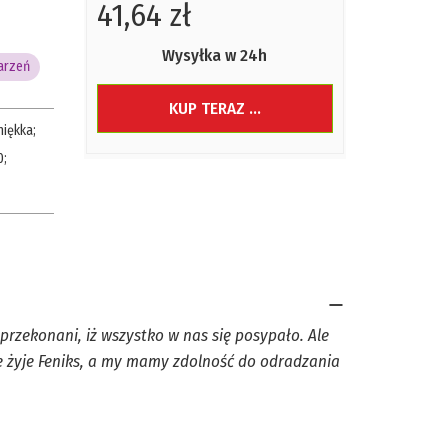
41,64 zł
Wysyłka w 24h
arzeń
KUP TERAZ ...
iękka
;
0
;
przekonani, iż wszystko w nas się posypało. Ale
 żyje Feniks, a my mamy zdolność do odradzania