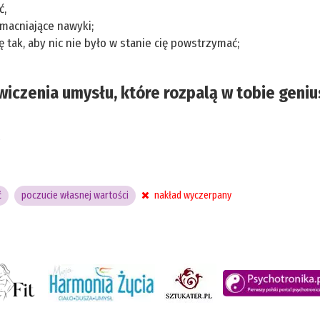
ć,
macniające nawyki;
tak, aby nic nie było w stanie cię powstrzymać;
wiczenia umysłu, które rozpalą w tobie geniu
e
ć
poczucie własnej wartości
nakład wyczerpany