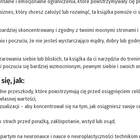
talne i emocjonalne ograniczenia, które powstrzymywały cię pr
 biznes, który chcesz założyć lub rozwinąć, ta książka pomoże ci s
 bardziej skoncentrowany i zgodny z twoimi mocnymi stronami i p
niu i poczuciu, że nie jesteś wystarczająco mądry, dobry lub godn
czarowania siebie lub bliskich, ta książka da ci narzędzia do tre
 i poczucia się bardziej wzmocnionym, pewnym siebie i swoich um
ię, jak:
lne przeszkody, które powstrzymują cię przed osiągnięciem cel
własnej wartości;
alizacji – aby koncentrował się na tym, jak osiągniesz swoje ce
 strach przed porażką, zakłopotanie, wstyd lub osąd;
opartym na neuronauce i nauce o neuroplastyczności technikom