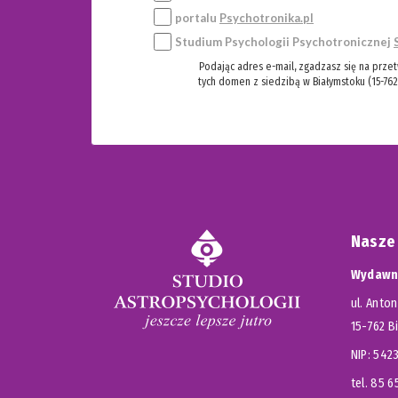
portalu
Psychotronika.pl
Studium Psychologii Psychotronicznej
Podając adres e-mail, zgadzasz się na prze
tych domen z siedzibą w Białymstoku (15-762
Nasze
Wydawni
ul. Anton
15-762 B
NIP: 54
tel. 85 