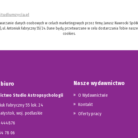
Studiumzycia.pl
twarzanie danych osobowych w celach marketingowych przez firmę Janusz Nawrocki Spółka
), ul. Antoniuk Fabryczny 55/24. Dane będą przetwarzane w celu dostarczania Tobie nasz
cookies.
Nasze wydawnictwo
 biuro
ctwo Studio Astropsychologii
O Wydawnictwie
Kontakt
iuk Fabryczny 55 lok. 24
iałystok, woj. podlaskie
Oferty pracy
23444876
654 78 06