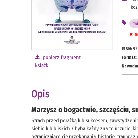
Roz
ćw
na
ISBN:
97
pobierz fragment
Format:
książki
Nr wyda
Opis
Marzysz o bogactwie, szczęściu, su
Strach przed porażką lub sukcesem, zawstydzeni
siebie lub bliskich. Chyba każdy zna to uczucie, 
ograniczające cię przekonania, historie, traumy