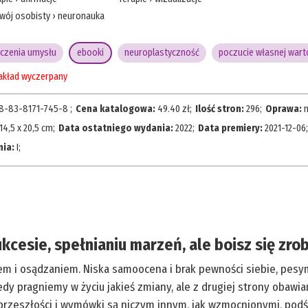
wój osobisty
›
neuronauka
iczenia umysłu
ebooki
neuroplastyczność
poczucie własnej wart
kład wyczerpany
8-83-8171-745-8
;
Cena katalogowa:
49.40
zł;
Ilość stron:
296
;
Oprawa:
14,5 x 20,5 cm
;
Data ostatniego wydania:
2022
;
Data premiery:
2021-12-06
;
nia:
I
;
kcesie, spełnianiu marzeń, ale boisz się zro
em i osądzaniem. Niska samoocena i brak pewności siebie, pe
kiedy pragniemy w życiu jakieś zmiany, ale z drugiej strony obawi
 z przeszłości i wymówki są niczym innym, jak wzmocnionymi, po