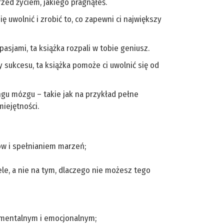
zed życiem, jakiego pragnąłeś.
ię uwolnić i zrobić to, co zapewni ci największy
asjami, ta książka rozpali w tobie geniusz.
y sukcesu, ta książka pomoże ci uwolnić się od
ningu mózgu – takie jak na przykład pełne
iejętności.
ów i spełnianiem marzeń;
le, a nie na tym, dlaczego nie możesz tego
 mentalnym i emocjonalnym;