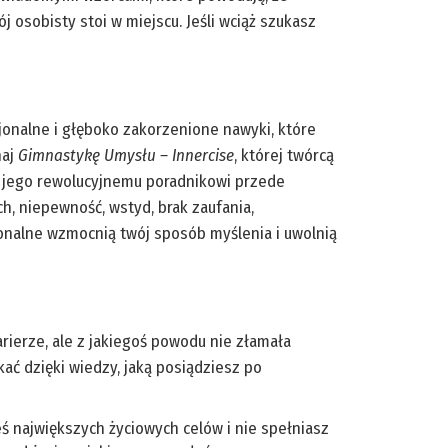
 osobisty stoi w miejscu. Jeśli wciąż szukasz
jonalne i głęboko zakorzenione nawyki, które
naj
Gimnastykę Umysłu – Innercise
, której twórcą
ki jego rewolucyjnemu poradnikowi przede
h, niepewność, wstyd, brak zaufania,
jonalne wzmocnią twój sposób myślenia i uwolnią
arierze, ale z jakiegoś powodu nie złamała
ać dzięki wiedzy, jaką posiądziesz po
łeś największych życiowych celów i nie spełniasz