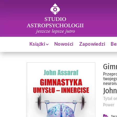
Książki
Nowości
Zapowiedzi
Be
Gimn
Przepro
twojeg
neuron
John
Tytuł o
Power
Ter