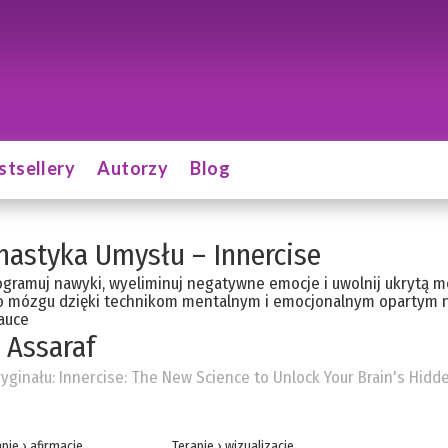
stsellery
Autorzy
Blog
astyka Umysłu – Innercise
gramuj nawyki, wyeliminuj negatywne emocje i uwolnij ukrytą m
o mózgu dzięki technikom mentalnym i emocjonalnym opartym 
auce
 Assaraf
ryginału:
Innercise: The New Science to Unlock Your Brain's Hidd
apie
›
afirmacje
Terapie
›
wizualizacje