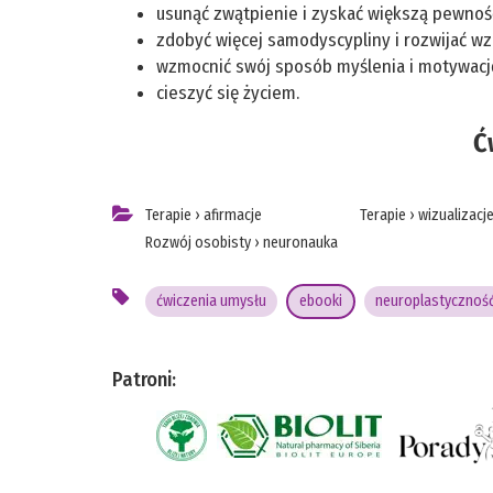
usunąć zwątpienie i zyskać większą pewnoś
zdobyć więcej samodyscypliny i rozwijać wz
wzmocnić swój sposób myślenia i motywację 
cieszyć się życiem.
Ć
Terapie
›
afirmacje
Terapie
›
wizualizacj
Rozwój osobisty
›
neuronauka
ćwiczenia umysłu
ebooki
neuroplastycznoś
Patroni: