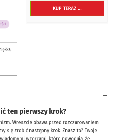
KUP TERAZ ...
ości
miękka
;
bić ten pierwszy krok?
symizm. Wreszcie obawa przed rozczarowaniem
amy się zrobić następny krok. Znasz to? Twoje
dświadomymi wzorcami, które powodują, że