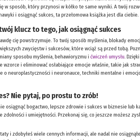
ę w sposób, który przynosi w kółko te same wyniki. A twój rozwój
nawyki i osiągnąć sukces, ta przełomowa książka jest dla ciebie.
twój klucz to tego, jak osiągnąć sukces
prawdę cię powstrzymuje. To twój sposób myślenia, blokady emoc
większych zwycięstw i sukcesów, które wciąż są przed tobą. Poz
zmiany sposobu myślenia, behawioryzmu i
ćwiczeń umysłu
. Dzię
zorce i eliminować osłabiające emocje właśnie, takie jak strac
ce o neuroplastyczności i neuronauce, techniki mentalne i emoc
s? Nie pytaj, po prostu to zrób!
tanie osiągnąć bogactwo, lepsze zdrowie i sukces w biznesie lub k
 zdolności i umiejętności. Przekonaj się, co jeszcze możesz zysk
ztaty i zdobyłeś wiele cennych informacji, ale nadal nie osiągną