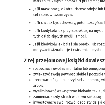
marzeń, ta książka pomoże ci przełamać men
Jeśli masz pracę, z której chcesz odejść lub
cel i sens w twoim życiu.
Jeśli chcesz być zdrowszy, pełen szczęścia,
Jeśli kiedykolwiek przyłapałeś się na myśle
tych osłabiających myśli i emocji.
Jeśli kiedykolwiek bałeś się porażki lub roz
motywacji wizualizacje i ćwiczenia umysłu –
Z tej przełomowej książki dowiesz s
rozpoznać i uwolnić mentalne lub emocjona
zwiększyć swoją pewność siebie i poczucie 
trenować mózg – na przykład za pomocą wizu
zrobić;
wyeliminować wewnętrzne blokady, takie jak
zamieniać każdy strach w paliwo sukcesu;
inwestować w swój rozwój osobisty dzięki 