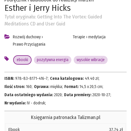
Esther i Jerry Hicks
Tytuł oryginału:
Getting Into The Vortex: Guided
Meditations CD and User Guid
Rozwój duchowy
›
Terapie
›
medytacja
Prawo Przyciągania
ebooki
pozytywna energia
wysokie wibracje
ISBN:
978-83-8171-416-7
;
Cena katalogowa:
49.40
zł;
Ilość stron:
160
;
Oprawa:
miękka
;
Format:
14,5 x 20,5 cm
;
Data ostatniego wydania:
2020
;
Data premiery:
2020-10-27
;
Nr wydania:
IV - dodruk
;
Księgarnia patronacka Talizman.pl
Ebook
37,74 zł