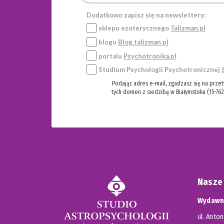
Dodatkowo zapisz się na newslettery:
sklepu ezoterycznego
Talizman.pl
blogu
Blog.talizman.pl
portalu
Psychotronika.pl
Studium Psychologii Psychotronicznej
Podając adres e-mail, zgadzasz się na prze
tych domen z siedzibą w Białymstoku (15-762
Nasze
Wydawni
ul. Anton