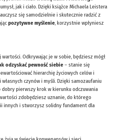
sł, jak i ciało. Dzięki książce Michaela Leistera
czysz się samodzielnie i skutecznie radzić z
ając
pozytywne myślenie
, korzystnie wpłyniesz
 wartości. Odkrywając je w sobie, będziesz mógł
ak odzyskać pewność siebie
– stanie się
wartościować hierarchię życiowych celów i
 własnych czynów i myśli. Dzięki samozaufaniu
To dobry pierwszy krok w kierunku odczuwania
 wartości zdobędziesz uznanie, do którego
ii innych i stworzysz solidny fundament dla
e żyją w świecie konwenansów i sieci