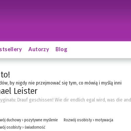
stsellery
Autorzy
Blog
 to!
ów, by nigdy nie przejmować się tym, co mówią i myślą inni
ael Leister
ryginału:
Drauf geschissen! Wie dir endlich egal wird, was die an
wój duchowy
›
pozytywne myślenie
Rozwój osobisty
›
motywacja
wój osobisty
›
świadomość