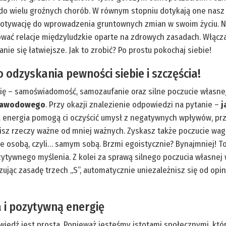
do wielu groźnych chorób. W równym stopniu dotykają one nasz umy
tywację do wprowadzenia gruntownych zmian w swoim życiu. Nau
ować relacje międzyludzkie oparte na zdrowych zasadach. Włącz
anie się łatwiejsze. Jak to zrobić? Po prostu pokochaj siebie!
o odzyskania pewności siebie i szczęścia!
ię – samoświadomość, samozaufanie oraz silne poczucie własnej
i zawodowego
. Przy okazji znalezienie odpowiedzi na pytanie –
j
energia pomogą ci oczyścić umysł z negatywnych wpływów, prze
isz rzeczy ważne od mniej ważnych. Zyskasz także poczucie wagi
ie osobą, czyli… samym sobą. Brzmi egoistycznie? Bynajmniej! 
ozytywnego myślenia. Z kolei za sprawą silnego poczucia własnej
ując zasadę trzech „S”, automatycznie uniezależnisz się od opin
a i pozytywną energię
iedź jest prosta. Ponieważ jesteśmy istotami społecznymi, któr