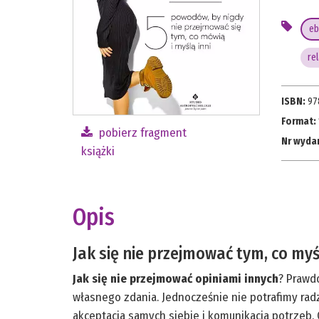
eb
re
ISBN:
97
Format:
pobierz fragment
Nr wyda
książki
Opis
Jak się nie przejmować tym, co myś
Jak się nie przejmować opiniami innych
? Prawd
własnego zdania. Jednocześnie nie potrafimy radz
akceptacja samych siebie i komunikacja potrzeb