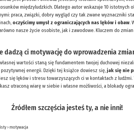
tosunków międzyludzkich. Dlatego autor wskazuje 10 istotnych 
nymi: praca, związki, dobry wygląd czy tak zwane wyznaczniki st
inach,
oczyścimy umysł z ograniczających nas lęków i obaw
. 
arówno nasze życie osobiste, jak i zawodowe. Kluczem do zmian
óre dadzą ci motywację do wprowadzenia zmia
łasnej wartości staną się fundamentem twojej duchowej niezależ
 pozytywnej energii. Dzięki tej książce dowiesz się,
jak się nie
iesz się lęków i stresu towarzyszących ci w kontaktach z ludźmi
asz utraconą wiarę w siebie i własne możliwości, a blokady ogr
Źródłem szczęścia jesteś ty, a nie inni!
isty
›
motywacja