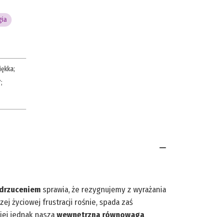
gia
iękka
;
7
;
odrzuceniem
sprawia, że rezygnujemy z wyrażania
j życiowej frustracji rośnie, spada zaś
iej jednak nasza
wewnętrzna równowaga