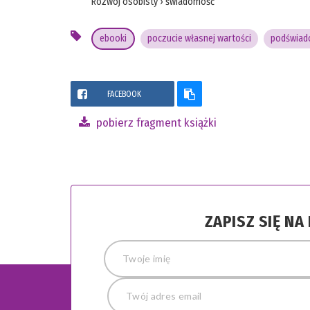
Rozwój osobisty
›
świadomość
ebooki
poczucie własnej wartości
podświa
FACEBOOK
pobierz fragment książki
ZAPISZ SIĘ N