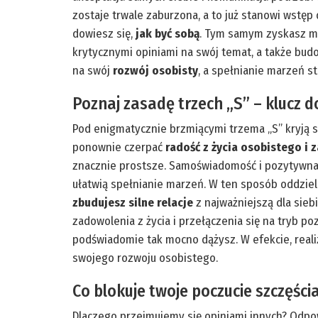
zostaje trwale zaburzona, a to już stanowi wstęp 
dowiesz się,
jak być sobą
. Tym samym zyskasz mo
krytycznymi opiniami na swój temat, a także bud
na swój
rozwój osobisty
, a spełnianie marzeń st
Poznaj zasadę trzech „S” – klucz d
Pod enigmatycznie brzmiącymi trzema „S” kryją s
ponownie czerpać
radość z życia osobistego 
znacznie prostsze. Samoświadomość i pozytywna 
ułatwią spełnianie marzeń. W ten sposób oddziel
zbudujesz silne relacje
z najważniejszą dla sieb
zadowolenia z życia i przełączenia się na tryb p
podświadomie tak mocno dążysz. W efekcie, realiz
swojego rozwoju osobistego.
Co blokuje twoje poczucie szczęści
Dlaczego przejmujemy się opiniami innych? Odpow