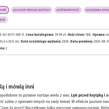
ooki
poczucie własnej wartości
podświadomość
pozytywna ener
lacje
8-83-8171-368-9
;
Cena katalogowa:
39.90
zł;
Ilość stron:
168
;
Oprawa:
m
14,5 x 20,5 cm
;
Data ostatniego wydania:
2020
;
Data premiery:
2020-08-1
nia:
I
;
lą i mówią inni
opodobnie to pytanie nurtuje wielu z was.
Lęk przed krytyką i 
ić sobie z opiniami innych na swój temat. W efekcie poziom nasze
. Czym to grozi? Początkowo tylko gorszym samopoczuciem. Późn