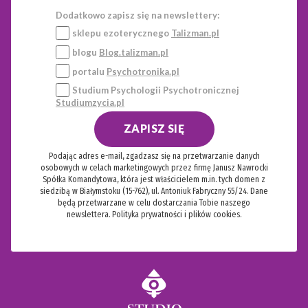
Dodatkowo zapisz się na newslettery:
sklepu ezoterycznego
Talizman.pl
blogu
Blog.talizman.pl
portalu
Psychotronika.pl
Studium Psychologii Psychotronicznej
Studiumzycia.pl
ZAPISZ SIĘ
Podając adres e-mail, zgadzasz się na przetwarzanie danych
osobowych w celach marketingowych przez firmę Janusz Nawrocki
Spółka Komandytowa, która jest właścicielem m.in. tych domen z
siedzibą w Białymstoku (15-762), ul. Antoniuk Fabryczny 55/24. Dane
będą przetwarzane w celu dostarczania Tobie naszego
newslettera.
Polityka prywatności i plików cookies.