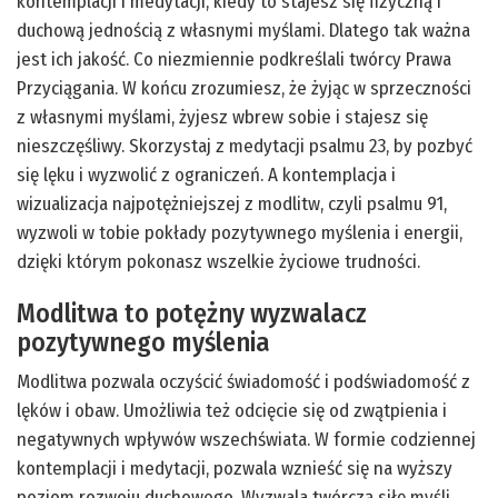
kontemplacji i medytacji, kiedy to stajesz się fizyczną i
duchową jednością z własnymi myślami. Dlatego tak ważna
jest ich jakość. Co niezmiennie podkreślali twórcy Prawa
Przyciągania. W końcu zrozumiesz, że żyjąc w sprzeczności
z własnymi myślami, żyjesz wbrew sobie i stajesz się
nieszczęśliwy. Skorzystaj z medytacji psalmu 23, by pozbyć
się lęku i wyzwolić z ograniczeń. A kontemplacja i
wizualizacja najpotężniejszej z modlitw, czyli psalmu 91,
wyzwoli w tobie pokłady pozytywnego myślenia i energii,
dzięki którym pokonasz wszelkie życiowe trudności.
Modlitwa to potężny wyzwalacz
pozytywnego myślenia
Modlitwa pozwala oczyścić świadomość i podświadomość z
lęków i obaw. Umożliwia też odcięcie się od zwątpienia i
negatywnych wpływów wszechświata. W formie codziennej
kontemplacji i medytacji, pozwala wznieść się na wyższy
poziom rozwoju duchowego. Wyzwala twórczą siłę myśli,