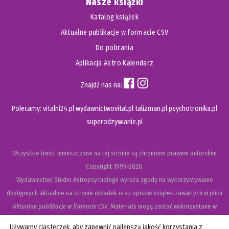
Nasze książki
Katalog książek
Aktualne publikacje w formacie CSV
Do pobrania
Aplikacja Astro Kalendarz
Znajdź nas na:
Polecamy:
vitalni24.pl
wydawnictwovital.pl
talizman.pl
psychotronika.pl
superodzywianie.pl
Wszystkie treści umieszczone na tej stronie są chronione prawem autorskim
Copyright
1999-2026;
Wydawnictwo Studio Astropsychologii wyraża zgodę na wykorzystywanie
dostępnych aktualnie na stronie okładek oraz opisów książek zawartych w pliku
Aktualne publikacje w formacie CSV
. Materiały mogą zostać wykorzystane w
recenzjach książek, katalogach internetowych, bibliotecznych (OPAC) oraz
Używamy ciasteczek, aby zapewnić najlepszą jakość korzystania z