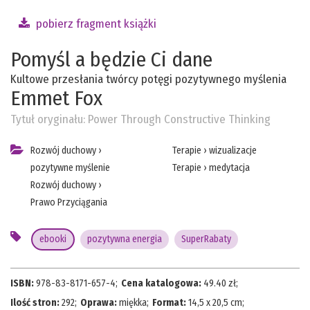
pobierz fragment książki
Pomyśl a będzie Ci dane
Kultowe przesłania twórcy potęgi pozytywnego myślenia
Emmet Fox
Tytuł oryginału:
Power Through Constructive Thinking
Rozwój duchowy
›
Terapie
›
wizualizacje
pozytywne myślenie
Terapie
›
medytacja
Rozwój duchowy
›
Prawo Przyciągania
ebooki
pozytywna energia
SuperRabaty
ISBN:
978-83-8171-657-4
;
Cena katalogowa:
49.40
zł;
Ilość stron:
292
;
Oprawa:
miękka
;
Format:
14,5 x 20,5 cm
;