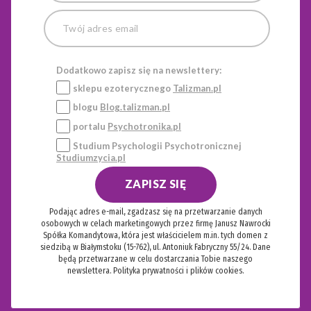
Sukcesu w biurze lub salonie, wykorzystując energię
elementów wody lub metalu. Kluczowe jest również
ustawienie biurka w „pozycji mocy”, co oznacza, że
powinieneś widzieć drzwi wejściowe, nie siedząc do nich
Dodatkowo zapisz się na newslettery:
tyłem. Autorka opisuje także konkretne techniki, takie jak
sklepu ezoterycznego
Talizman.pl
stworzenie „Wazonu Bogactwa”, który działa jak
blogu
Blog.talizman.pl
energetyczny skarbiec przyciągający oszczędności.
portalu
Psychotronika.pl
Studium Psychologii Psychotronicznej
W jaki sposób Feng Shui może pomóc w
Studiumzycia.pl
znalezieniu partnera lub poprawie relacji?
ZAPISZ SIĘ
Manifestacja miłości zaczyna się od audytu sypialni i
usunięcia z niej pamiątek po byłych partnerach oraz
Podając adres e-mail, zgadzasz się na przetwarzanie danych
osobowych w celach marketingowych przez firmę Janusz Nawrocki
obrazów przedstawiających pojedyncze, samotne osoby.
Spółka Komandytowa, która jest właścicielem m.in. tych domen z
Aby przyciągnąć nową relację, należy „zrobić miejsce” dla
siedzibą w Białymstoku (15-762), ul. Antoniuk Fabryczny 55/24. Dane
będą przetwarzane w celu dostarczania Tobie naszego
drugiej osoby, na przykład poprzez postawienie dwóch
newslettera.
Polityka prywatności i plików cookies.
stolików nocnych i dwóch poduszek na łóżku. Ważne jest
też aktywowanie Kierunku Relacji za pomocą parzystych