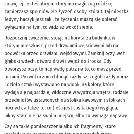
co więcej, jesteś obcym, który ma magiczną różdżkę i
zamierzasz spełnić wiele życzeń osoby, która tutaj mieszka.
Jedyny haczyk jest taki, że życzenia muszą się opierać
wyłącznie na tym, co widzisz wokół siebie.
Rozpocznij ćwiczenie, stojąc na korytarzu budynku, w
którym mieszkasz, przed drzwiami wejściowymi lub na
podwórku przed drzwiami wejściowymi. Zamknij oczy, weź
głęboki wdech, otwórz drzwi i wejdź do środka. Gdy
otworzysz oczy, to naprawdę patrz na to, co masz przed
oczami. Pozwól oczom chłonąć każdy szczegół; każdy obraz
i dzieło sztuki wystawione na widok, na kolory, które
wydają się najbardziej widoczne w wystroju wnętrz, rodzaje
przedmiotów ustawionych na stoliku kawowym i stolikach
nocnych, a także to, co (jeśli jest coś takiego) wygląda,
jakby stało nie na swoim miejscu, albo co wymaga naprawy.
Czy są takie pomieszczenia albo ich fragmenty, które