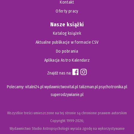
Kontakt
energetyczne skróty do pola kwantowego, pozwalając na
Oferty pracy
błyskawiczną zmianę wibracji w domu. Każdy kolor jest
powiązany z konkretną zasadą, na przykład fioletowy z
Nasze książki
wybaczeniem, a szmaragdowy ze zdrowiem. Stosując te
Katalog książek
barwy w odpowiednich kierunkach świata, możesz
Aktualne publikacje w formacie CSV
precyzyjnie „zaprogramować” swoją przestrzeń na
konkretne efekty życiowe.
Do pobrania
Aplikacja Astro Kalendarz
Dlaczego wybaczenie jest kluczowe dla
skutecznej manifestacji marzeń?
Znajdź nas na:
Marie Diamond twierdzi, że nie da się chwycić obiema
Polecamy:
vitalni24.pl
wydawnictwovital.pl
talizman.pl
psychotronika.pl
rękami przyszłości, jeśli wciąż kurczowo trzymamy się bólu i
superodzywianie.pl
złości z przeszłości. Proponuje ona rytuał pisania „listu
wybaczenia”, w którym wyrzucasz z siebie wszystkie
Wszystkie treści umieszczone na tej stronie są chronione prawem autorskim
negatywne emocje wobec osób, które Cię zraniły. Spalenie
Copyright
1999-2026;
takiego listu w promieniach południowego słońca uwalnia
Wydawnictwo Studio Astropsychologii wyraża zgodę na wykorzystywanie
blokady energetyczne i otwiera Cię na nowe możliwości.