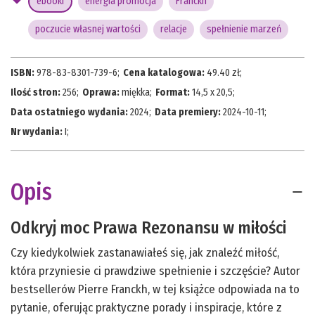
ebooki
energia promocja
Franckh
poczucie własnej wartości
relacje
spełnienie marzeń
ISBN:
978-83-8301-739-6
;
Cena katalogowa:
49.40
zł;
Ilość stron:
256
;
Oprawa:
miękka
;
Format:
14,5 x 20,5
;
Data ostatniego wydania:
2024
;
Data premiery:
2024-10-11
;
Nr wydania:
I
;
Opis
Odkryj moc Prawa Rezonansu w miłości
Czy kiedykolwiek zastanawiałeś się, jak znaleźć miłość,
która przyniesie ci prawdziwe spełnienie i szczęście? Autor
bestsellerów Pierre Franckh, w tej książce odpowiada na to
pytanie, oferując praktyczne porady i inspiracje, które z