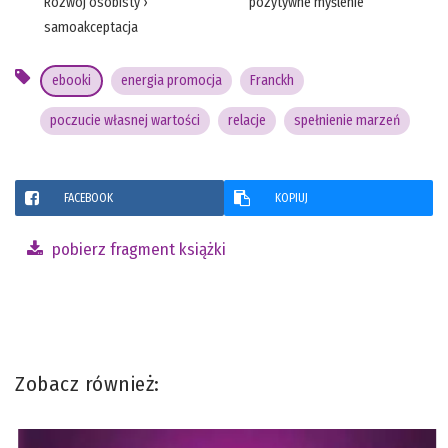
Rozwój osobisty
›
pozytywne myślenie
samoakceptacja
ebooki
energia promocja
Franckh
poczucie własnej wartości
relacje
spełnienie marzeń
FACEBOOK
KOPIUJ
pobierz fragment książki
Zobacz również: