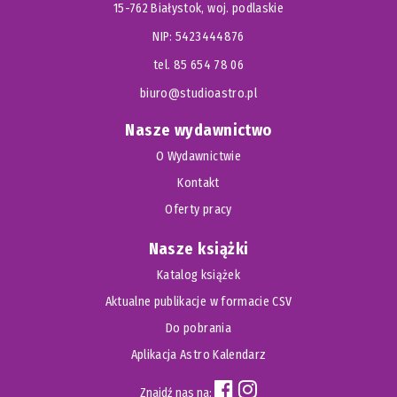
15-762 Białystok, woj. podlaskie
Jak rozkładać karty 405
Gry z Wielkimi Arkanami 407
NIP: 5423444876
Wyrocznia z dwiema kartami 408
tel. 85 654 78 06
Wyrocznia z trzema kartami 409
biuro@studioastro.pl
Szybka odpowiedź 409
Nasze wydawnictwo
Zaszyfrowana wyrocznia 409
Wyrocznia dla zdrowia 410
O Wydawnictwie
Nieomylna wyrocznia 411
Kontakt
Wyrocznia w lustrze 412
Oferty pracy
Wyrocznia pięciu kart 412
Gwiazda Salomona 414
Nasze książki
Krzyż celtycki 414
Katalog książek
Wyrocznia dla pary 415
Aktualne publikacje w formacie CSV
Gra planetarna 416
Do pobrania
Gra w podkowę 417
Aplikacja Astro Kalendarz
Gra w gwiazdę 418
Gra w czarne i białe 418
Znajdź nas na: