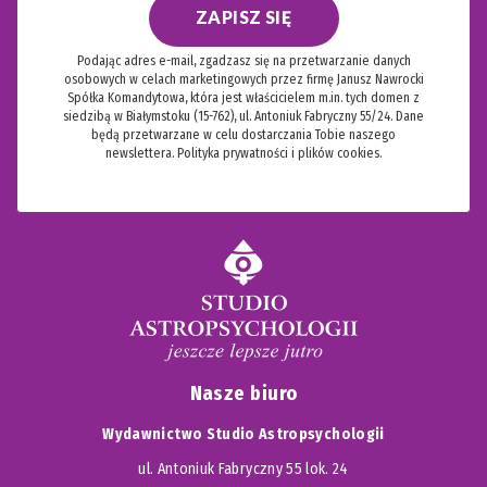
Dwójka Denarów 352
ZAPISZ SIĘ
mięsa, alkoholu i papierosów na 24 godziny przed
As Denarów 355
konsultacją
.
Podając adres e-mail, zgadzasz się na przetwarzanie danych
Król Mieczy 358
Higiena energetyczna:
po zakończeniu wróżenia
osobowych w celach marketingowych przez firmę Janusz Nawrocki
Królowa Mieczy 361
należy umyć ręce pod bieżącą wodą i
Spółka Komandytowa, która jest właścicielem m.in. tych domen z
siedzibą w Białymstoku (15-762), ul. Antoniuk Fabryczny 55/24. Dane
Rycerz Mieczy 364
„rozmagnesować” karty, dmuchając w nie
.
będą przetwarzane w celu dostarczania Tobie naszego
Giermek Mieczy 367
newslettera.
Polityka prywatności i plików cookies.
Dziesiątka Mieczy 371
Dziewiątka Mieczy 374
Ósemka Mieczy 378
Siódemka Mieczy 381
Szóstka Mieczy 384
Piątka Mieczy 387
Czwórka Mieczy 390
Trójka Mieczy 393
Nasze biuro
Dwójka Mieczy 396
Wydawnictwo Studio Astropsychologii
As Mieczy 399
ul. Antoniuk Fabryczny 55 lok. 24
Część IV. Gry