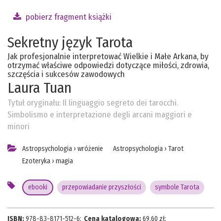
pobierz fragment książki
Sekretny język Tarota
Jak profesjonalnie interpretować Wielkie i Małe Arkana, by
otrzymać właściwe odpowiedzi dotyczące miłości, zdrowia,
szczęścia i sukcesów zawodowych
Laura Tuan
Tytuł oryginału:
Il linguaggio segreto dei tarocchi.
Simbolismo e interpretazione degli arcani maggiori e
minori
Astropsychologia
›
wróżenie
Astropsychologia
›
Tarot
Ezoteryka
›
magia
ebooki
przepowiadanie przyszłości
symbole Tarota
ISBN:
978-83-8171-512-6
;
Cena katalogowa:
69.60
zł;