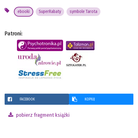
ebooki
SuperRabaty
symbole Tarota
Patroni:
FACEBOOK
KOPIUJ
pobierz fragment książki