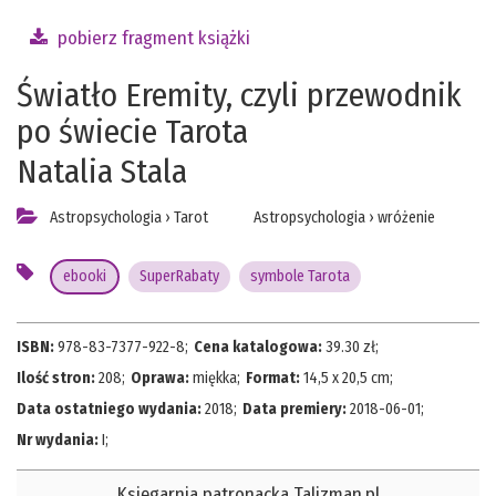
pobierz fragment książki
Światło Eremity, czyli przewodnik
po świecie Tarota
Natalia Stala
Astropsychologia
›
Tarot
Astropsychologia
›
wróżenie
ebooki
SuperRabaty
symbole Tarota
ISBN:
978-83-7377-922-8
;
Cena katalogowa:
39.30
zł;
Ilość stron:
208
;
Oprawa:
miękka
;
Format:
14,5 x 20,5 cm
;
Data ostatniego wydania:
2018
;
Data premiery:
2018-06-01
;
Nr wydania:
I
;
Księgarnia patronacka Talizman.pl