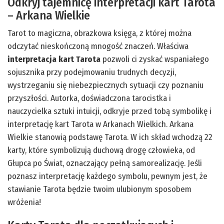
Odkryj tajemnicę interpretacji kart Tarota
– Arkana Wielkie
Tarot to magiczna, obrazkowa księga, z której można
odczytać nieskończoną mnogość znaczeń. Właściwa
interpretacja kart Tarota
pozwoli ci zyskać wspaniałego
sojusznika przy podejmowaniu trudnych decyzji,
wystrzeganiu się niebezpiecznych sytuacji czy poznaniu
przyszłości. Autorka, doświadczona tarocistka i
nauczycielka sztuki intuicji, odkryje przed tobą symbolikę i
interpretację kart Tarota w Arkanach Wielkich. Arkana
Wielkie stanowią podstawę Tarota. W ich skład wchodzą 22
karty, które symbolizują duchową drogę człowieka, od
Głupca po Świat, oznaczający pełną samorealizację. Jeśli
poznasz interpretację każdego symbolu, pewnym jest, że
stawianie Tarota będzie twoim ulubionym sposobem
wróżenia!