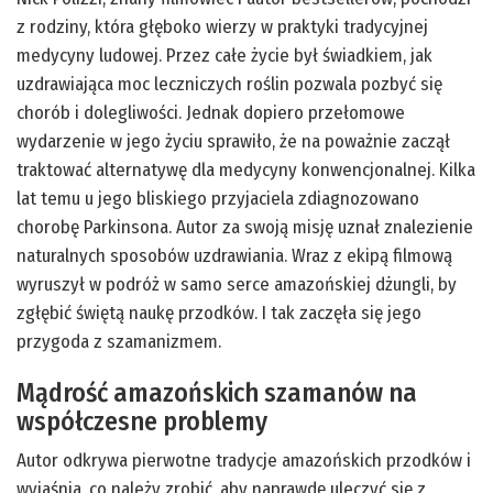
z rodziny, która głęboko wierzy w praktyki tradycyjnej
medycyny ludowej. Przez całe życie był świadkiem, jak
uzdrawiająca moc leczniczych roślin pozwala pozbyć się
chorób i dolegliwości. Jednak dopiero przełomowe
wydarzenie w jego życiu sprawiło, że na poważnie zaczął
traktować alternatywę dla medycyny konwencjonalnej. Kilka
lat temu u jego bliskiego przyjaciela zdiagnozowano
chorobę Parkinsona. Autor za swoją misję uznał znalezienie
naturalnych sposobów uzdrawiania. Wraz z ekipą filmową
wyruszył w podróż w samo serce amazońskiej dżungli, by
zgłębić świętą naukę przodków. I tak zaczęła się jego
przygoda z szamanizmem.
Mądrość amazońskich szamanów na
współczesne problemy
Autor odkrywa pierwotne tradycje amazońskich przodków i
wyjaśnia, co należy zrobić, aby naprawdę uleczyć się z