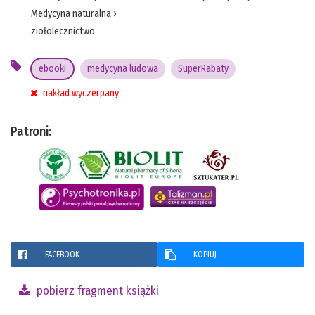
Medycyna naturalna
›
ziołolecznictwo
ebooki
medycyna ludowa
SuperRabaty
nakład wyczerpany
Patroni:
FACEBOOK
KOPIUJ
pobierz fragment książki