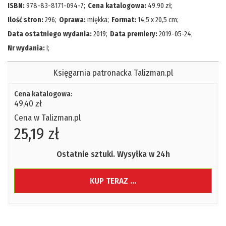
ISBN:
978-83-8171-094-7
;
Cena katalogowa:
49.90
zł;
Ilość stron:
296
;
Oprawa:
miękka
;
Format:
14,5 x 20,5 cm
;
Data ostatniego wydania:
2019
;
Data premiery:
2019-05-24
;
Nr wydania:
I
;
Księgarnia patronacka Talizman.pl
Cena katalogowa:
49,40 zł
Cena w Talizman.pl
25,19 zł
Ostatnie sztuki. Wysyłka w 24h
KUP TERAZ ...