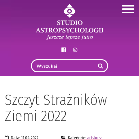
Togg
navig
Szczyt Strażników
Ziemi 2022
Data: 11.04.2022
Kategorie:
artykuły