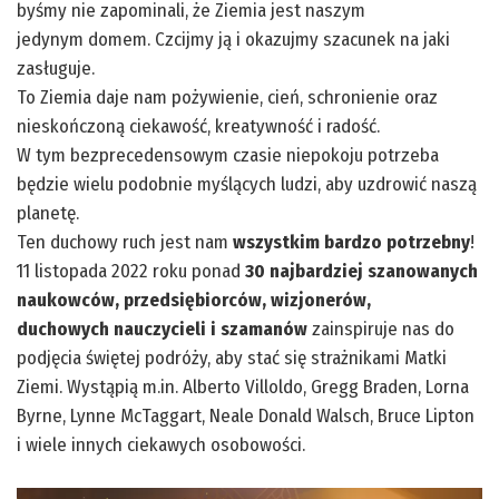
byśmy nie zapominali, że Ziemia jest naszym
jedynym domem. Czcijmy ją i okazujmy szacunek na jaki
zasługuje.
To Ziemia daje nam pożywienie, cień, schronienie oraz
nieskończoną ciekawość, kreatywność i radość.
W tym bezprecedensowym czasie niepokoju potrzeba
będzie wielu podobnie myślących ludzi, aby uzdrowić naszą
planetę.
Ten duchowy ruch jest nam
wszystkim bardzo potrzebny
!
11 listopada 2022 roku ponad
30 najbardziej szanowanych
naukowców, przedsiębiorców, wizjonerów,
duchowych nauczycieli i szamanów
zainspiruje nas do
podjęcia świętej podróży, aby stać się strażnikami Matki
Ziemi. Wystąpią m.in.
Alberto Villoldo
,
Gregg Braden
, Lorna
Byrne,
Lynne McTaggart
, Neale Donald Walsch, Bruce Lipton
i wiele innych ciekawych osobowości.