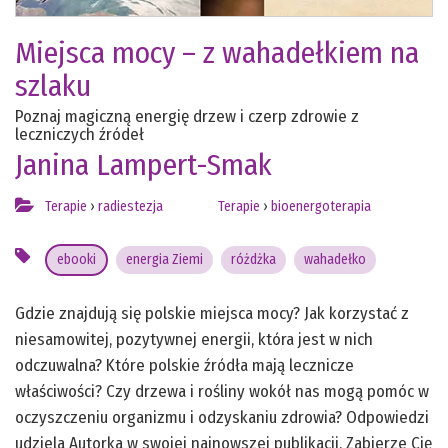
Miejsca mocy – z wahadełkiem na
szlaku
Poznaj magiczną energię drzew i czerp zdrowie z
leczniczych źródeł
Janina Lampert-Smak
Terapie
›
radiestezja
Terapie
›
bioenergoterapia
ebooki
energia Ziemi
różdżka
wahadełko
Gdzie znajdują się polskie miejsca mocy? Jak korzystać z
niesamowitej, pozytywnej energii, która jest w nich
odczuwalna? Które polskie źródła mają lecznicze
właściwości? Czy drzewa i rośliny wokół nas mogą pomóc w
oczyszczeniu organizmu i odzyskaniu zdrowia? Odpowiedzi
udziela Autorka w swojej najnowszej publikacji. Zabierze Cię