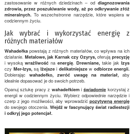
zastosowanie w różnych dziedzinach – od
diagnozowania
zdrowia, przez poszukiwanie wody, aż po odkrywanie złóż
mineralnych.
To wszechstronne narzędzie, które wspiera w
codziennym życiu.
Jak wybrać i wykorzystać energię z
różnych materiałów
Wahadełka
powstają z różnych materiałów, co wpływa na ich
działanie.
Metalowe, jak Karnak czy Ozyrys,
oferują
precyzję
i wysoką
wrażliwość
na
energię
.
Drewniane,
takie jak
Izys
czy
Mer-Izys,
są
lżejsze
i
delikatniejsze
w
odbiorze energii.
Dobierając
wahadełko,
zwróć uwagę na materiał,
aby
idealnie dopasować je do swoich potrzeb.
Opanuj sztukę pracy z
wahadełkiem
i
świadomie
korzystaj z
energii w codziennym życiu. Wybierz odpowiednie narzędzie i
czerp z jego możliwości, aby wprowadzić
pozytywną energię
do swojego otoczenia.
Wejdź w fascynujący świat radiestezji
i odkryj jego potencjał.