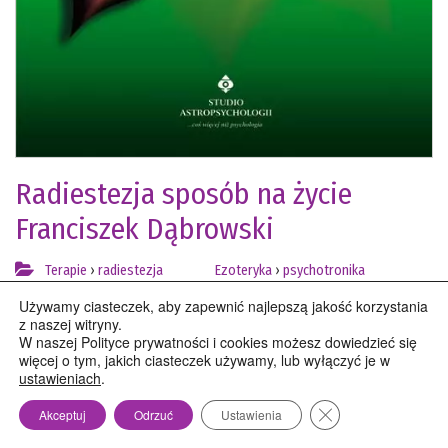
Radiestezja sposób na życie
Franciszek Dąbrowski
Terapie
›
radiestezja
Ezoteryka
›
psychotronika
Używamy ciasteczek, aby zapewnić najlepszą jakość korzystania
różdżka
wahadełko
z naszej witryny.
W naszej Polityce prywatności i cookies możesz dowiedzieć się
więcej o tym, jakich ciasteczek używamy, lub wyłączyć je w
Wybitny radiesteta przedstawia niuanse uprawianej przez
ustawieniach
.
niego sztuki i każdemu pomaga z niej skorzystać.
Zamknij panel pow
Akceptuj
Odrzuć
Ustawienia
zobacz więcej