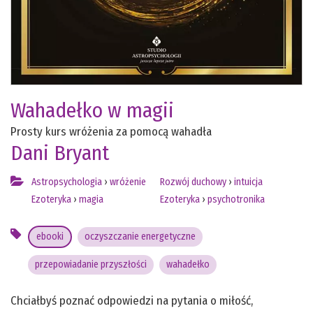
Wahadełko w magii
Prosty kurs wróżenia za pomocą wahadła
Dani Bryant
Astropsychologia
›
wróżenie
Rozwój duchowy
›
intuicja
Ezoteryka
›
magia
Ezoteryka
›
psychotronika
ebooki
oczyszczanie energetyczne
przepowiadanie przyszłości
wahadełko
Chciałbyś poznać odpowiedzi na pytania o miłość,