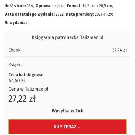
Ilość stron:
184
;
Oprawa:
miękka
;
Format:
14,5 cm x 20,5 cm
;
Data ostatniego wydania:
2022
;
Data premiery:
2021-11-29
;
Nr wydania:
I
;
Księgarnia patronacka Talizman.pl
Ebook
37,74 zł
Książka
Cena katalogowa:
44,40 zł
Cena w Talizman.pl
27,22 zł
Wysyłka w 24h
KUP TERAZ ...