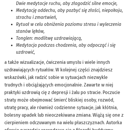
Dwie medytacje ruchu, aby złagodzić silne emocje,
Medytację oddechu, aby pozbyć się złości, niepokoju,
strachu i zmartwień,
Rytuał w celu obniżenia poziomu stresu i wyleczenia
stanów lęków,
Tonglen: modlitwę uzdrawiającą,
Medytacja podczas chodzenia, aby odpocząć i się
uzdrowić,
a także wizualizacje, ćwiczenia umysłu i wiele innych
uzdrawiających rytuałów. W kolejnej części znajdziesz
wskazówki, jak radzić sobie w sytuacjach niezwykle
trudnych i obciążających emocjonalnie. Zawarte w niej
praktyki uzdrowią cię z depresji i żalu po stracie. Poczucie
straty może obejmować śmierć bliskiej osoby, rozwód,
utratę pracy, ale również codzienne sytuacje, jak kłótnia,
bolesny upadek lub nieoczekiwana zmiana. Wiążą się one z
cierpieniem odczuwanym na wielu płaszczyznach. Autorka