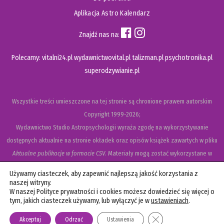
Aplikacja Astro Kalendarz
Znajdź nas na:
Polecamy:
vitalni24.pl
wydawnictwovital.pl
talizman.pl
psychotronika.pl
superodzywianie.pl
Wszystkie treści umieszczone na tej stronie są chronione prawem autorskim
Copyright
1999-2026;
Wydawnictwo Studio Astropsychologii wyraża zgodę na wykorzystywanie
dostępnych aktualnie na stronie okładek oraz opisów książek zawartych w pliku
Aktualne publikacje w formacie CSV
. Materiały mogą zostać wykorzystane w
recenzjach książek, katalogach internetowych, bibliotecznych (OPAC) oraz
Używamy ciasteczek, aby zapewnić najlepszą jakość korzystania z
materiałach promujących legalną dystrybucję książek. Usunięcie materiału z ww.
naszej witryny.
W naszej Polityce prywatności i cookies możesz dowiedzieć się więcej o
strony internetowej, równoznaczne jest z cofnięciem udzielonej zgody.
tym, jakich ciasteczek używamy, lub wyłączyć je w
ustawieniach
.
Polityka prywatności i cookies
Zamknij panel powiadom
Akceptuj
Odrzuć
Ustawienia