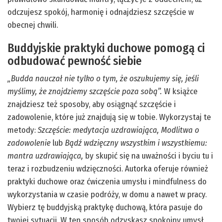
odczujesz spokój, harmonię i odnajdziesz szczęście w
obecnej chwili.
Buddyjskie praktyki duchowe pomogą ci
odbudować pewność siebie
„Budda nauczał nie tylko o tym, że oszukujemy się, jeśli
myślimy, że znajdziemy szczęście poza sobą”.
W książce
znajdziesz też sposoby, aby osiągnąć szczęście i
zadowolenie, które już znajdują się w tobie. Wykorzystaj te
metody:
Szczęście: medytacja uzdrawiająca, Modlitwa o
zadowolenie
lub
Bądź wdzięczny wszystkim i wszystkiemu:
mantra uzdrawiająca,
by skupić się na uważności i byciu tu i
teraz i rozbudzeniu wdzięczności. Autorka oferuje również
praktyki duchowe oraz ćwiczenia umysłu i mindfulness do
wykorzystania w czasie podróży, w domu a nawet w pracy.
Wybierz tę buddyjską praktykę duchową, która pasuje do
twojej sytuacji. W ten sposób odzyskasz spokojny umysł,