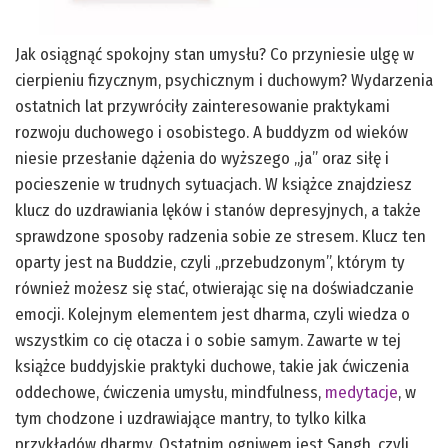
Jak osiągnąć spokojny stan umysłu? Co przyniesie ulgę w
cierpieniu fizycznym, psychicznym i duchowym? Wydarzenia
ostatnich lat przywróciły zainteresowanie praktykami
rozwoju duchowego i osobistego. A buddyzm od wieków
niesie przesłanie dążenia do wyższego „ja” oraz siłę i
pocieszenie w trudnych sytuacjach. W książce znajdziesz
klucz do uzdrawiania lęków i stanów depresyjnych, a także
sprawdzone sposoby radzenia sobie ze stresem. Klucz ten
oparty jest na Buddzie, czyli „przebudzonym”, którym ty
również możesz się stać, otwierając się na doświadczanie
emocji. Kolejnym elementem jest dharma, czyli wiedza o
wszystkim co cię otacza i o sobie samym. Zawarte w tej
książce buddyjskie praktyki duchowe, takie jak ćwiczenia
oddechowe, ćwiczenia umysłu, mindfulness,
medytacje
, w
tym chodzone i uzdrawiające mantry, to tylko kilka
przykładów dharmy. Ostatnim ogniwem jest Sangh, czyli