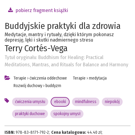
pobierz fragment książki
Buddyjskie praktyki dla zdrowia
Medytacje, mantry i rytuały, dzięki którym pokonasz
depresję, lęki i skutki nadmiernego stresu
Terry Cortés-Vega
Tytuł oryginału:
Buddhism for Healing: Practical
Meditations, Mantras, and Rituals for Balance and Harmony
Terapie
›
ćwiczenia oddechowe
Terapie
›
medytacja
Rozwój duchowy
›
buddyzm
ćwiczenia umysłu
ebooki
mindfulness
niepokój
praktyki duchowe
spokojny umysł
ISBN:
978-83-8171-792-2
;
Cena katalogowa:
44.40
zł;