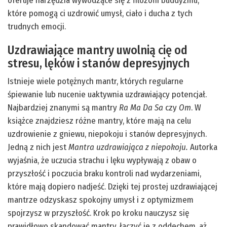
oferuje narzędzia wywodzące się z filozofii buddyzmu,
które pomogą ci uzdrowić umysł, ciało i ducha z tych
trudnych emocji.
Uzdrawiające mantry uwolnią cię od
stresu, lęków i stanów depresyjnych
Istnieje wiele potężnych mantr, których regularne
śpiewanie lub nucenie uaktywnia uzdrawiający potencjał.
Najbardziej znanymi są mantry
Ra Ma Da Sa
czy
Om
. W
książce znajdziesz różne mantry, które mają na celu
uzdrowienie z gniewu, niepokoju i stanów depresyjnych.
Jedną z nich jest
Mantra uzdrawiająca z niepokoju.
Autorka
wyjaśnia, że uczucia strachu i lęku wypływają z obaw o
przyszłość i poczucia braku kontroli nad wydarzeniami,
które mają dopiero nadjeść. Dzięki tej prostej uzdrawiającej
mantrze odzyskasz spokojny umysł i z optymizmem
spojrzysz w przyszłość. Krok po kroku nauczysz się
prawidłowo skandować mantry, łączyć je z oddechem, aż